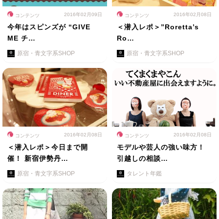
2016年02月09日
2016年02月08日
コンテンツ
コンテンツ
今年はスピンズが “GIVE
＜潜入レポ＞”Roretta’s
ME チ…
Ro…
原宿・青文字系SHOP
原宿・青文字系SHOP
2016年02月08日
2016年02月08日
コンテンツ
コンテンツ
＜潜入レポ＞今日まで開
モデルや芸人の強い味方！
催！ 新宿伊勢丹…
引越しの相談…
原宿・青文字系SHOP
タレント年鑑