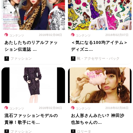
2016年02月08日
2016年02月07日
コンテンツ
コンテンツ
あたしたちのリアルファッ
＜気になる100均アイテム＞
ション伝道誌 …
ディズニ…
ファッション
靴・アクセサリー・バック
2016年02月06日
2016年02月06日
コンテンツ
コンテンツ
流石ファッションモデルの
お人形さんみたい? 神田沙
貫禄！歌手にモ…
也加ちゃんの…
ファッション
ロリータ