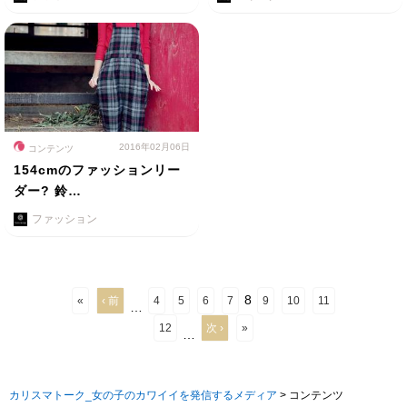
2016年02月06日
コンテンツ
154cmのファッションリー
ダー? 鈴…
ファッション
8
«
‹ 前
4
5
6
7
9
10
11
…
12
次 ›
»
…
カリスマトーク_女の子のカワイイを発信するメディア
>
コンテンツ