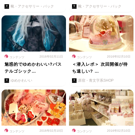
靴・アクセサリー・バック
靴・アクセサリー・バック
2016年02月11日
2016年02月10日
コンテンツ
コンテンツ
魅惑的でゆめかわいい?パス
＜潜入レポ＞ 次回開催が待
テルゴシック…
ち遠しい? …
ゆめかわいい
原宿・青文字系SHOP
2016年02月10日
2016年02月10日
コンテンツ
コンテンツ