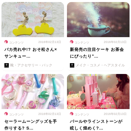
2016年02月13日
2016年02月13日
コンテンツ
コンテンツ
バカ売れ中!? おそ松さん×
新発売の注目ケーキ お茶会
サンキュー…
にぴったり”…
靴・アクセサリー・バック
メイク・コスメ・ヘアスタイル
2016年02月13日
2016年02月13日
コンテンツ
コンテンツ
セーラームーングッズを手
パールやラインストーンが
作りする? S…
眩しく煌めく?…