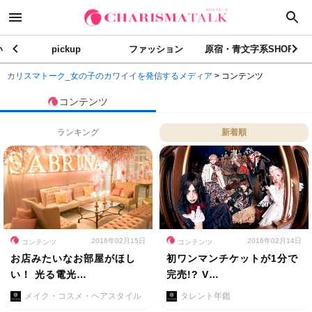
い
pickup
ファッション
原宿・青文字系SHOP
カリスマトーク_女の子のカワイイを発信するメディア
>
コンテンツ
コンテンツ
ランキング
新着順
2016年02月15日
2016年02月14日
コンテンツ
コンテンツ
お店みたいなお部屋がほし
初ワンマンチケットが1分で
い！ 光る電光…
完売!? V…
メイク・コスメ・ヘアスタイル
タレント年鑑