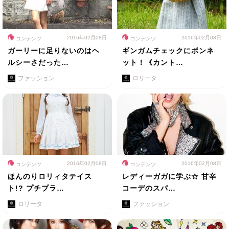
2016年02月08日
2016年02月08日
コンテンツ
コンテンツ
ガーリーに足りないのはヘ
ギンガムチェックにボンネ
ルシーさだった…
ット！《カント…
ファッション
ロリータ
2016年02月08日
2016年02月08日
コンテンツ
コンテンツ
ほんのりロリィタテイス
レディーガガに学ぶ☆ 甘辛
ト!? プチプラ…
コーデのスパ…
ロリータ
ファッション