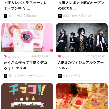
＜潜入レポ＞ラフォーレに
＜潜入レポ＞ NEWオープン
オープン中☆ …
のECON…
原宿・青文字系SHOP
原宿・青文字系SHOP
2016年02月09日
2016年02月09日
コンテンツ
コンテンツ
たくさん作って可愛くデコ
AIRUのヴィジュアルツアー
ろう！ マスキ…
〜Vis…
靴・アクセサリー・バック
タレント年鑑