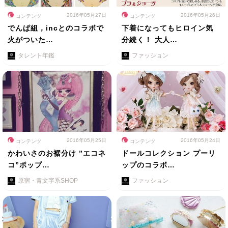
2016年05月27日
2016年05月26日
コンテンツ
コンテンツ
でんぱ組，incとのコラボで
下着になってもヒロイン気
火がついた…
分続く！ 大人…
タレント年鑑
ファッション
2016年05月25日
2016年05月24日
コンテンツ
コンテンツ
かわいさのお裾分け ”エコネ
ドールコレクション プーリ
コ”ポップ…
ップのコラボ…
原宿・青文字系SHOP
ファッション