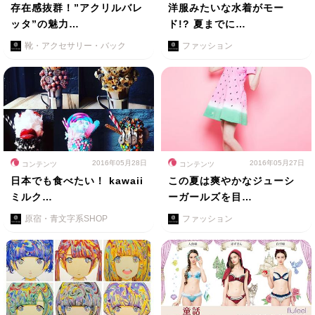
存在感抜群！”アクリルバレ
洋服みたいな水着がモー
ッタ”の魅力…
ド!? 夏までに…
靴・アクセサリー・バック
ファッション
2016年05月28日
2016年05月27日
コンテンツ
コンテンツ
日本でも食べたい！ kawaii
この夏は爽やかなジューシ
ミルク…
ーガールズを目…
原宿・青文字系SHOP
ファッション