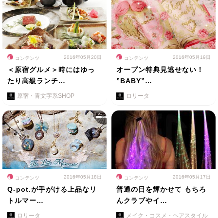
2016年05月20日
2016年05月19日
コンテンツ
コンテンツ
＜原宿グルメ＞時にはゆっ
オープン特典見逃せない！
たり高級ランチ…
”BABY”…
原宿・青文字系SHOP
ロリータ
2016年05月18日
2016年05月17日
コンテンツ
コンテンツ
Q-pot.が手がける上品なリ
普通の日を輝かせて もちろ
トルマー…
んクラブやイ…
ロリータ
メイク・コスメ・ヘアスタイル