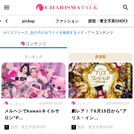
い
pickup
ファッション
原宿・青文字系SHOP
カリスマトーク_女の子のカワイイを発信するメディア
>
コンテンツ
コンテンツ
ランキング
新着順
2016年06月13日
2016年06月12日
コンテンツ
コンテンツ
メルヘンでkawaiiネイルサ
劇レア！？6月15日から”ア
ロン”P…
リス・イン…
原宿・青文字系SHOP
原宿・青文字系SHOP