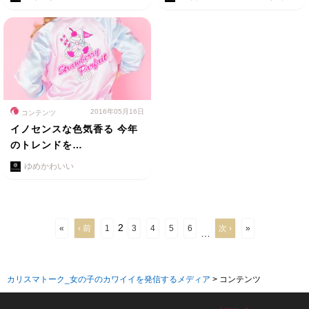
2016年05月16日
コンテンツ
イノセンスな色気香る 今年
のトレンドを…
ゆめかわいい
2
«
‹ 前
1
3
4
5
6
次 ›
»
…
カリスマトーク_女の子のカワイイを発信するメディア
>
コンテンツ