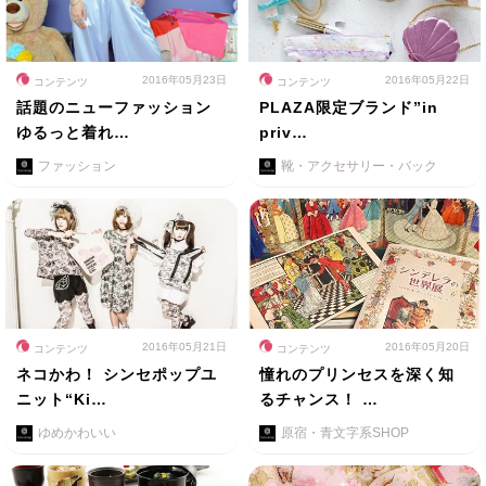
2016年05月23日
2016年05月22日
コンテンツ
コンテンツ
話題のニューファッション
PLAZA限定ブランド”in
ゆるっと着れ…
priv…
ファッション
靴・アクセサリー・バック
2016年05月21日
2016年05月20日
コンテンツ
コンテンツ
ネコかわ！ シンセポップユ
憧れのプリンセスを深く知
ニット“Ki…
るチャンス！ …
ゆめかわいい
原宿・青文字系SHOP