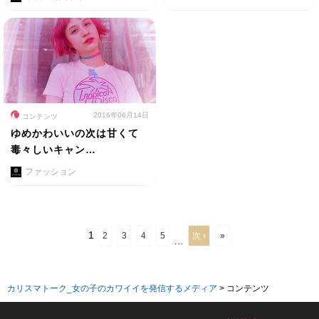
2016年06月14日
コンテンツ
ゆめかわいいの次は甘くて
毒々しいキャン…
ファッション
1
2
3
4
5
次 ›
»
…
カリスマトーク_女の子のカワイイを発信するメディア
>
コンテンツ