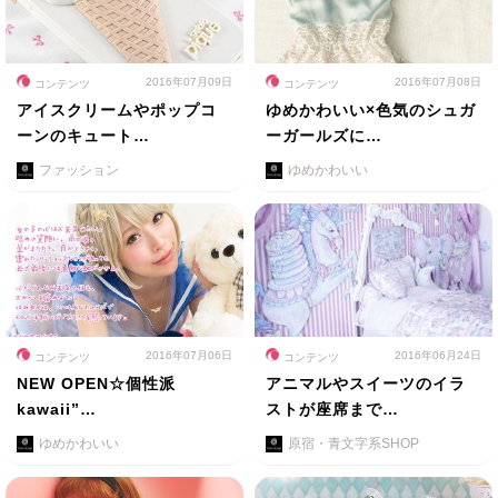
2016年07月09日
2016年07月08日
コンテンツ
コンテンツ
アイスクリームやポップコ
ゆめかわいい×色気のシュガ
ーンのキュート…
ーガールズに…
ファッション
ゆめかわいい
2016年07月06日
2016年06月24日
コンテンツ
コンテンツ
NEW OPEN☆個性派
アニマルやスイーツのイラ
kawaii”…
ストが座席まで…
ゆめかわいい
原宿・青文字系SHOP