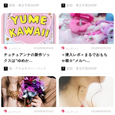
原宿・青文字系SHOP
原宿・青文字系SHOP
2016年09月04日
2016年08月25日
コンテンツ
コンテンツ
チュチュアンナの新作ソッ
＜潜入レポ＞まるでおもち
クスは”ゆめか…
ゃ箱☆”メルヘ…
靴・アクセサリー・バック
原宿・青文字系SHOP
2016年08月14日
2016年08月02日
コンテンツ
コンテンツ