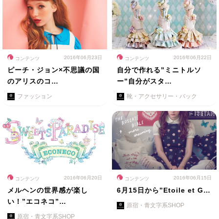
2016年06月23日
2016年06月22日
コンテンツ
コンテンツ
ピーチ・ジョン×不思議の国
自分で作れる”ミニトルソ
のアリスのコ…
ー”自分がスタ…
ファッション
靴・アクセサリー・バック
2016年06月20日
2016年06月15日
コンテンツ
コンテンツ
メルヘンの世界感が楽し
6月15日から”Etoile et G…
い！”エコネコ”…
原宿・青文字系SHOP
原宿・青文字系SHOP