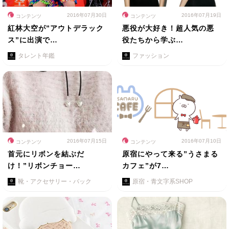
2016年07月30日
2016年07月19日
コンテンツ
コンテンツ
紅林大空が”アウトデラック
悪役が大好き！超人気の悪
ス”に出演で…
役たちから学ぶ…
タレント年鑑
ファッション
2016年07月15日
2016年07月10日
コンテンツ
コンテンツ
首元にリボンを結ぶだ
原宿にやって来る”うさまる
け！”リボンチョー…
カフェ”が7…
靴・アクセサリー・バック
原宿・青文字系SHOP