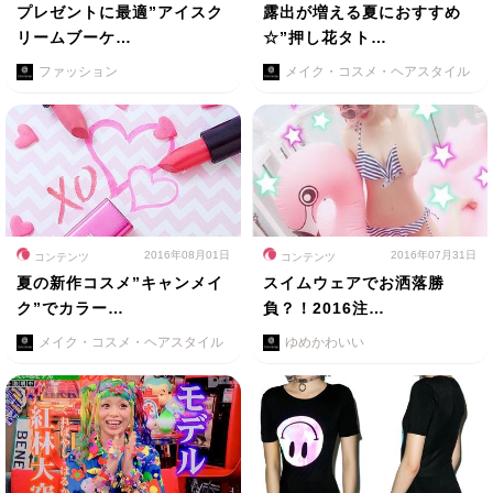
プレゼントに最適”アイスク
露出が増える夏におすすめ
リームブーケ…
☆”押し花タト…
ファッション
メイク・コスメ・ヘアスタイル
2016年08月01日
2016年07月31日
コンテンツ
コンテンツ
夏の新作コスメ”キャンメイ
スイムウェアでお洒落勝
ク”でカラー…
負？！2016注…
メイク・コスメ・ヘアスタイル
ゆめかわいい