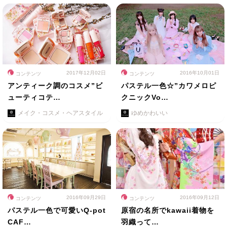
2017年12月02日
2016年10月01日
コンテンツ
コンテンツ
アンティーク調のコスメ”ビ
パステル一色☆”カワメロピ
ューティコテ…
クニックVo…
メイク・コスメ・ヘアスタイル
ゆめかわいい
2016年09月29日
2016年09月12日
コンテンツ
コンテンツ
パステル一色で可愛いQ-pot
原宿の名所でkawaii着物を
CAF…
羽織って…