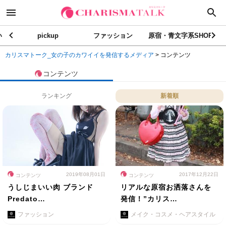
い
pickup
ファッション
原宿・青文字系SHOP
カリスマトーク_女の子のカワイイを発信するメディア
>
コンテンツ
コンテンツ
ランキング
新着順
2019年08月01日
2017年12月22日
コンテンツ
コンテンツ
うしじまいい肉 ブランド
リアルな原宿お洒落さんを
Predato…
発信！”カリス…
ファッション
メイク・コスメ・ヘアスタイル