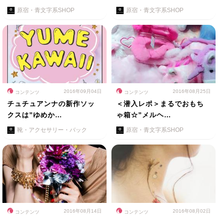
原宿・青文字系SHOP
原宿・青文字系SHOP
2016年09月04日
2016年08月25日
コンテンツ
コンテンツ
チュチュアンナの新作ソッ
＜潜入レポ＞まるでおもち
クスは”ゆめか…
ゃ箱☆”メルヘ…
靴・アクセサリー・バック
原宿・青文字系SHOP
2016年08月14日
2016年08月02日
コンテンツ
コンテンツ