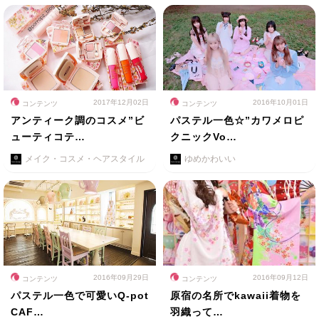
2017年12月02日
2016年10月01日
コンテンツ
コンテンツ
アンティーク調のコスメ”ビ
パステル一色☆”カワメロピ
ューティコテ…
クニックVo…
メイク・コスメ・ヘアスタイル
ゆめかわいい
2016年09月29日
2016年09月12日
コンテンツ
コンテンツ
パステル一色で可愛いQ-pot
原宿の名所でkawaii着物を
CAF…
羽織って…