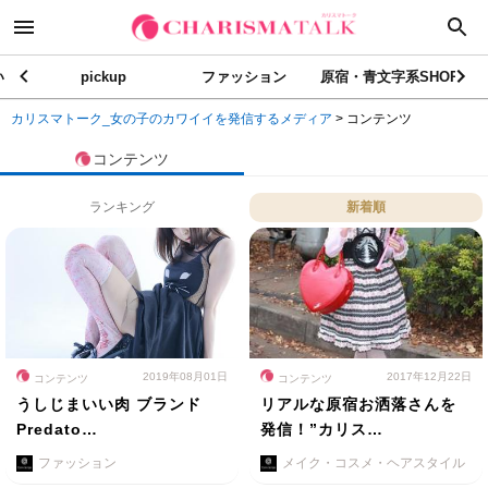
い
pickup
ファッション
原宿・青文字系SHOP
カリスマトーク_女の子のカワイイを発信するメディア
>
コンテンツ
コンテンツ
ランキング
新着順
2019年08月01日
2017年12月22日
コンテンツ
コンテンツ
うしじまいい肉 ブランド
リアルな原宿お洒落さんを
Predato…
発信！”カリス…
ファッション
メイク・コスメ・ヘアスタイル