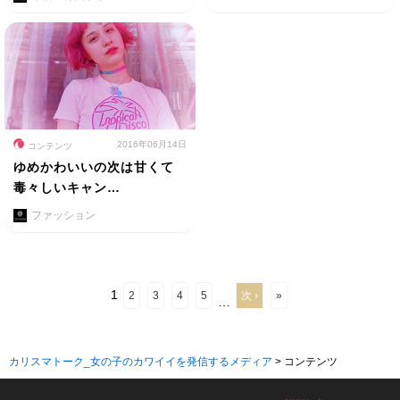
2016年06月14日
コンテンツ
ゆめかわいいの次は甘くて
毒々しいキャン…
ファッション
1
2
3
4
5
次 ›
»
…
カリスマトーク_女の子のカワイイを発信するメディア
>
コンテンツ