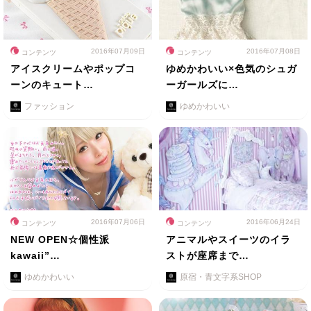
2016年07月09日
2016年07月08日
コンテンツ
コンテンツ
アイスクリームやポップコ
ゆめかわいい×色気のシュガ
ーンのキュート…
ーガールズに…
ファッション
ゆめかわいい
2016年07月06日
2016年06月24日
コンテンツ
コンテンツ
NEW OPEN☆個性派
アニマルやスイーツのイラ
kawaii”…
ストが座席まで…
ゆめかわいい
原宿・青文字系SHOP