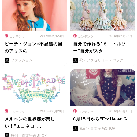
2016年06月23日
2016年06月22日
コンテンツ
コンテンツ
ピーチ・ジョン×不思議の国
自分で作れる”ミニトルソ
のアリスのコ…
ー”自分がスタ…
ファッション
靴・アクセサリー・バック
2016年06月20日
2016年06月15日
コンテンツ
コンテンツ
メルヘンの世界感が楽し
6月15日から”Etoile et G…
い！”エコネコ”…
原宿・青文字系SHOP
原宿・青文字系SHOP