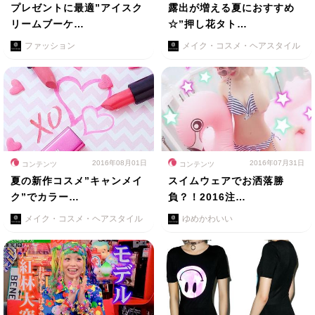
プレゼントに最適”アイスク
露出が増える夏におすすめ
リームブーケ…
☆”押し花タト…
ファッション
メイク・コスメ・ヘアスタイル
2016年08月01日
2016年07月31日
コンテンツ
コンテンツ
夏の新作コスメ”キャンメイ
スイムウェアでお洒落勝
ク”でカラー…
負？！2016注…
メイク・コスメ・ヘアスタイル
ゆめかわいい