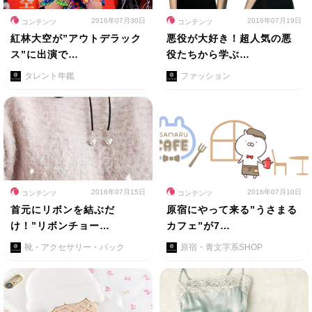
2016年07月30日
2016年07月19日
コンテンツ
コンテンツ
紅林大空が”アウトデラック
悪役が大好き！超人気の悪
ス”に出演で…
役たちから学ぶ…
タレント年鑑
ファッション
2016年07月15日
2016年07月10日
コンテンツ
コンテンツ
首元にリボンを結ぶだ
原宿にやって来る”うさまる
け！”リボンチョー…
カフェ”が7…
靴・アクセサリー・バック
原宿・青文字系SHOP