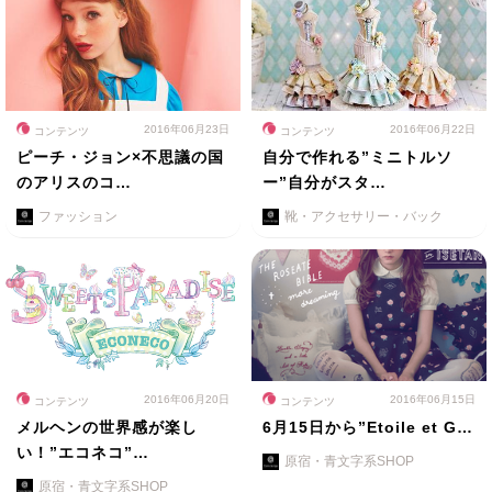
2016年06月23日
2016年06月22日
コンテンツ
コンテンツ
ピーチ・ジョン×不思議の国
自分で作れる”ミニトルソ
のアリスのコ…
ー”自分がスタ…
ファッション
靴・アクセサリー・バック
2016年06月20日
2016年06月15日
コンテンツ
コンテンツ
メルヘンの世界感が楽し
6月15日から”Etoile et G…
い！”エコネコ”…
原宿・青文字系SHOP
原宿・青文字系SHOP