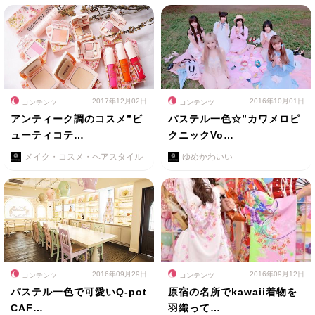
2017年12月02日
2016年10月01日
コンテンツ
コンテンツ
アンティーク調のコスメ”ビ
パステル一色☆”カワメロピ
ューティコテ…
クニックVo…
メイク・コスメ・ヘアスタイル
ゆめかわいい
2016年09月29日
2016年09月12日
コンテンツ
コンテンツ
パステル一色で可愛いQ-pot
原宿の名所でkawaii着物を
CAF…
羽織って…