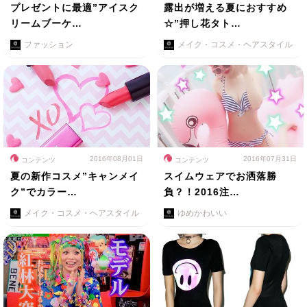
プレゼントに最適”アイスク
露出が増える夏におすすめ
リームブーケ…
☆”押し花タト…
ファッション
メイク・コスメ・ヘアスタイル
2016年08月01日
2016年07月31日
コンテンツ
コンテンツ
夏の新作コスメ”キャンメイ
スイムウェアでお洒落勝
ク”でカラー…
負？！2016注…
メイク・コスメ・ヘアスタイル
ゆめかわいい