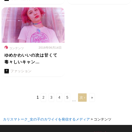
2016年06月14日
コンテンツ
ゆめかわいいの次は甘くて
毒々しいキャン…
ファッション
1
2
3
4
5
次 ›
»
…
カリスマトーク_女の子のカワイイを発信するメディア
>
コンテンツ