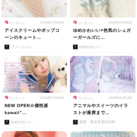
2016年07月09日
2016年07月08日
コンテンツ
コンテンツ
アイスクリームやポップコ
ゆめかわいい×色気のシュガ
ーンのキュート…
ーガールズに…
ファッション
ゆめかわいい
2016年07月06日
2016年06月24日
コンテンツ
コンテンツ
NEW OPEN☆個性派
アニマルやスイーツのイラ
kawaii”…
ストが座席まで…
ゆめかわいい
原宿・青文字系SHOP