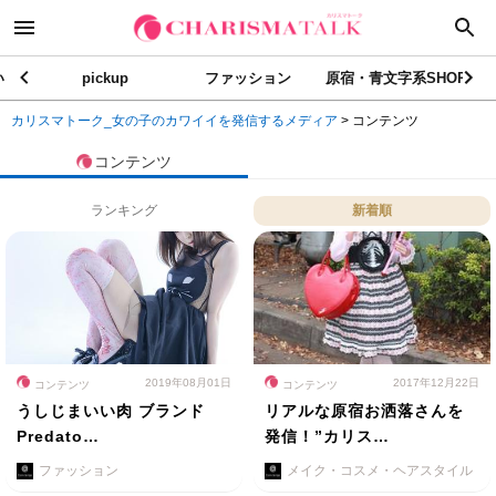
い
pickup
ファッション
原宿・青文字系SHOP
カリスマトーク_女の子のカワイイを発信するメディア
>
コンテンツ
コンテンツ
ランキング
新着順
2019年08月01日
2017年12月22日
コンテンツ
コンテンツ
うしじまいい肉 ブランド
リアルな原宿お洒落さんを
Predato…
発信！”カリス…
ファッション
メイク・コスメ・ヘアスタイル