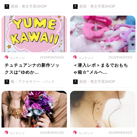
原宿・青文字系SHOP
原宿・青文字系SHOP
2016年09月04日
2016年08月25日
コンテンツ
コンテンツ
チュチュアンナの新作ソッ
＜潜入レポ＞まるでおもち
クスは”ゆめか…
ゃ箱☆”メルヘ…
靴・アクセサリー・バック
原宿・青文字系SHOP
2016年08月14日
2016年08月02日
コンテンツ
コンテンツ