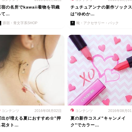
原宿の名所でkawaii着物を羽織
チュチュアンナの新作ソック
って…
は”ゆめか…
原宿・青文字系SHOP
靴・アクセサリー・バック
コンテンツ
2016年08月02日
コンテンツ
2016年08月0
露出が増える夏におすすめ☆”押
夏の新作コスメ”キャンメイ
し花タト…
ク”でカラー…