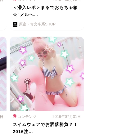
ス
＜潜入レポ＞まるでおもちゃ箱
☆”メルヘ…
原宿・青文字系SHOP
1日
コンテンツ
2016年07月31日
スイムウェアでお洒落勝負？！
2016注…