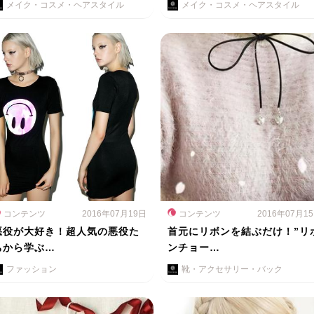
メイク・コスメ・ヘアスタイル
メイク・コスメ・ヘアスタイル
コンテンツ
2016年07月19日
コンテンツ
2016年07月1
悪役が大好き！超人気の悪役た
首元にリボンを結ぶだけ！”リ
ちから学ぶ…
ンチョー…
ファッション
靴・アクセサリー・バック