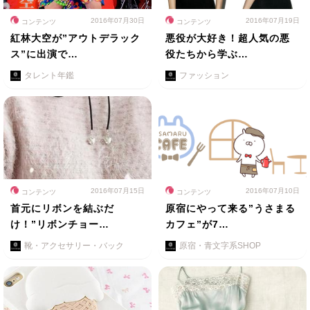
2016年07月30日
2016年07月19日
コンテンツ
コンテンツ
紅林大空が”アウトデラック
悪役が大好き！超人気の悪
ス”に出演で…
役たちから学ぶ…
タレント年鑑
ファッション
2016年07月15日
2016年07月10日
コンテンツ
コンテンツ
首元にリボンを結ぶだ
原宿にやって来る”うさまる
け！”リボンチョー…
カフェ”が7…
靴・アクセサリー・バック
原宿・青文字系SHOP