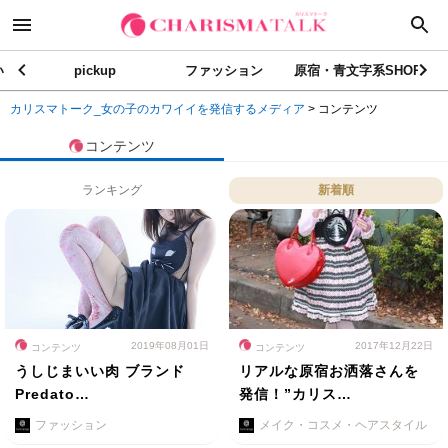
い
pickup
ファッション
原宿・青文字系SHOP
カリスマトーク_女の子のカワイイを発信するメディア
>
コンテンツ
コンテンツ
ランキング
新着順
2019年08月01日
2017年12月22日
コンテンツ
コンテンツ
うしじまいい肉 ブランド
リアルな原宿お洒落さんを
Predato…
発信！”カリス…
ファッション
メイク・コスメ・ヘアスタイル