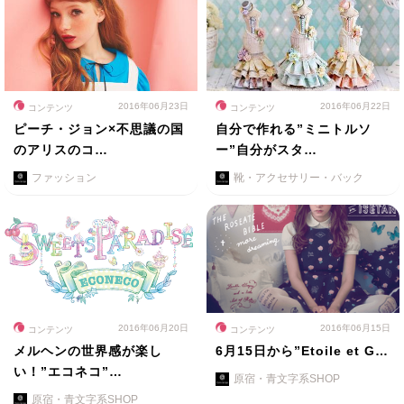
2016年06月23日
2016年06月22日
コンテンツ
コンテンツ
ピーチ・ジョン×不思議の国
自分で作れる”ミニトルソ
のアリスのコ…
ー”自分がスタ…
ファッション
靴・アクセサリー・バック
2016年06月20日
2016年06月15日
コンテンツ
コンテンツ
メルヘンの世界感が楽し
6月15日から”Etoile et G…
い！”エコネコ”…
原宿・青文字系SHOP
原宿・青文字系SHOP