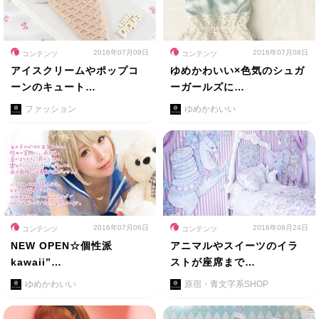
2016年07月09日
2016年07月08日
コンテンツ
コンテンツ
アイスクリームやポップコ
ゆめかわいい×色気のシュガ
ーンのキュート…
ーガールズに…
ファッション
ゆめかわいい
2016年07月06日
2016年06月24日
コンテンツ
コンテンツ
NEW OPEN☆個性派
アニマルやスイーツのイラ
kawaii”…
ストが座席まで…
ゆめかわいい
原宿・青文字系SHOP