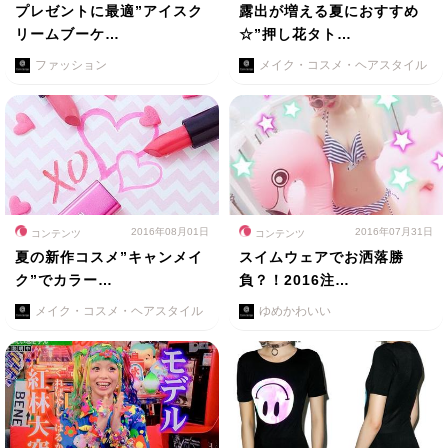
プレゼントに最適”アイスク
露出が増える夏におすすめ
リームブーケ…
☆”押し花タト…
ファッション
メイク・コスメ・ヘアスタイル
2016年08月01日
2016年07月31日
コンテンツ
コンテンツ
夏の新作コスメ”キャンメイ
スイムウェアでお洒落勝
ク”でカラー…
負？！2016注…
メイク・コスメ・ヘアスタイル
ゆめかわいい