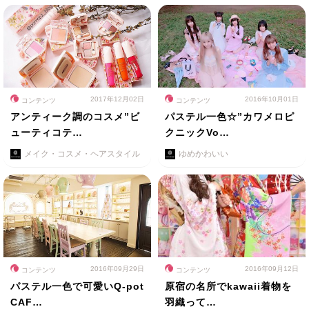
2017年12月02日
2016年10月01日
コンテンツ
コンテンツ
アンティーク調のコスメ”ビ
パステル一色☆”カワメロピ
ューティコテ…
クニックVo…
メイク・コスメ・ヘアスタイル
ゆめかわいい
2016年09月29日
2016年09月12日
コンテンツ
コンテンツ
パステル一色で可愛いQ-pot
原宿の名所でkawaii着物を
CAF…
羽織って…