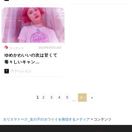
2016年06月14日
コンテンツ
ゆめかわいいの次は甘くて
毒々しいキャン…
ファッション
1
2
3
4
5
次 ›
»
…
カリスマトーク_女の子のカワイイを発信するメディア
>
コンテンツ