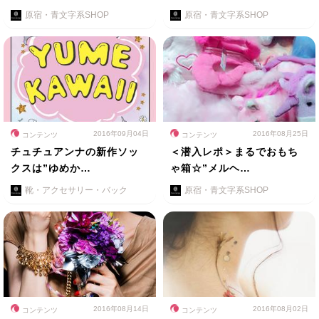
原宿・青文字系SHOP
原宿・青文字系SHOP
2016年09月04日
2016年08月25日
コンテンツ
コンテンツ
チュチュアンナの新作ソッ
＜潜入レポ＞まるでおもち
クスは”ゆめか…
ゃ箱☆”メルヘ…
靴・アクセサリー・バック
原宿・青文字系SHOP
2016年08月14日
2016年08月02日
コンテンツ
コンテンツ