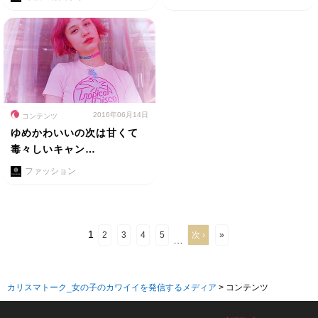
2016年06月14日
コンテンツ
ゆめかわいいの次は甘くて
毒々しいキャン…
ファッション
1
2
3
4
5
次 ›
»
…
カリスマトーク_女の子のカワイイを発信するメディア
>
コンテンツ