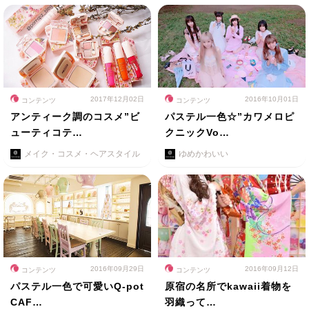
2017年12月02日
2016年10月01日
コンテンツ
コンテンツ
アンティーク調のコスメ”ビ
パステル一色☆”カワメロピ
ューティコテ…
クニックVo…
メイク・コスメ・ヘアスタイル
ゆめかわいい
2016年09月29日
2016年09月12日
コンテンツ
コンテンツ
パステル一色で可愛いQ-pot
原宿の名所でkawaii着物を
CAF…
羽織って…