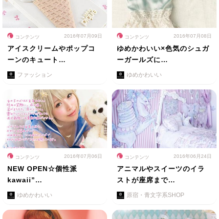
2016年07月09日
2016年07月08日
コンテンツ
コンテンツ
アイスクリームやポップコ
ゆめかわいい×色気のシュガ
ーンのキュート…
ーガールズに…
ファッション
ゆめかわいい
2016年07月06日
2016年06月24日
コンテンツ
コンテンツ
NEW OPEN☆個性派
アニマルやスイーツのイラ
kawaii”…
ストが座席まで…
ゆめかわいい
原宿・青文字系SHOP