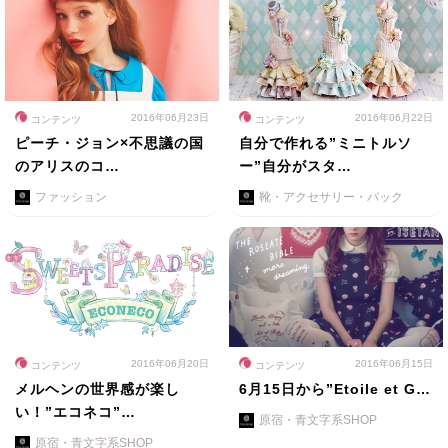
2016年06月23日
2016年06月22日
コンテンツ
コンテンツ
ピーチ・ジョン×不思議の国
自分で作れる”ミニトルソ
のアリスのコ…
ー”自分がスタ…
ファッション
靴・アクセサリー・バック
2016年06月20日
2016年06月15日
コンテンツ
コンテンツ
メルヘンの世界感が楽し
6月15日から”Etoile et G…
い！”エコネコ”…
原宿・青文字系SHOP
原宿・青文字系SHOP