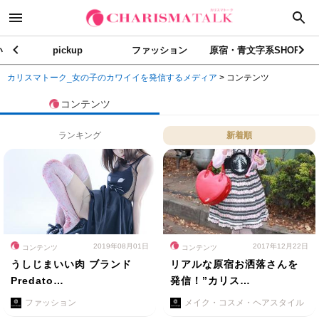
い
pickup
ファッション
原宿・青文字系SHOP
カリスマトーク_女の子のカワイイを発信するメディア
>
コンテンツ
コンテンツ
ランキング
新着順
2019年08月01日
2017年12月22日
コンテンツ
コンテンツ
うしじまいい肉 ブランド
リアルな原宿お洒落さんを
Predato…
発信！”カリス…
ファッション
メイク・コスメ・ヘアスタイル