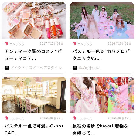
2017年12月02日
2016年10月01日
コンテンツ
コンテンツ
アンティーク調のコスメ”ビ
パステル一色☆”カワメロピ
ューティコテ…
クニックVo…
メイク・コスメ・ヘアスタイル
ゆめかわいい
2016年09月29日
2016年09月12日
コンテンツ
コンテンツ
パステル一色で可愛いQ-pot
原宿の名所でkawaii着物を
CAF…
羽織って…