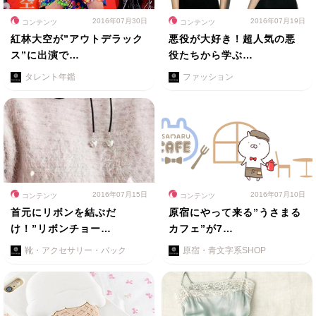
2016年07月30日
2016年07月19日
コンテンツ
コンテンツ
紅林大空が”アウトデラック
悪役が大好き！超人気の悪
ス”に出演で…
役たちから学ぶ…
タレント年鑑
ファッション
2016年07月15日
2016年07月10日
コンテンツ
コンテンツ
首元にリボンを結ぶだ
原宿にやって来る”うさまる
け！”リボンチョー…
カフェ”が7…
靴・アクセサリー・バック
原宿・青文字系SHOP