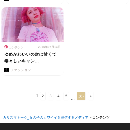
2016年06月14日
コンテンツ
ゆめかわいいの次は甘くて
毒々しいキャン…
ファッション
1
2
3
4
5
次 ›
»
…
カリスマトーク_女の子のカワイイを発信するメディア
>
コンテンツ