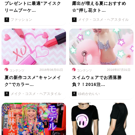
プレゼントに最適”アイスク
露出が増える夏におすすめ
リームブーケ…
☆”押し花タト…
ファッション
メイク・コスメ・ヘアスタイル
2016年08月01日
2016年07月31日
コンテンツ
コンテンツ
夏の新作コスメ”キャンメイ
スイムウェアでお洒落勝
ク”でカラー…
負？！2016注…
メイク・コスメ・ヘアスタイル
ゆめかわいい