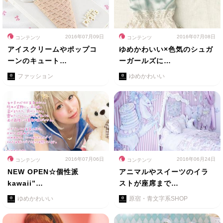
2016年07月09日
2016年07月08日
コンテンツ
コンテンツ
アイスクリームやポップコ
ゆめかわいい×色気のシュガ
ーンのキュート…
ーガールズに…
ファッション
ゆめかわいい
2016年07月06日
2016年06月24日
コンテンツ
コンテンツ
NEW OPEN☆個性派
アニマルやスイーツのイラ
kawaii”…
ストが座席まで…
ゆめかわいい
原宿・青文字系SHOP