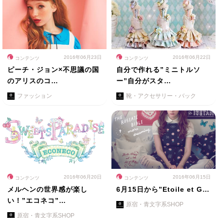
2016年06月23日
2016年06月22日
コンテンツ
コンテンツ
ピーチ・ジョン×不思議の国
自分で作れる”ミニトルソ
のアリスのコ…
ー”自分がスタ…
ファッション
靴・アクセサリー・バック
2016年06月20日
2016年06月15日
コンテンツ
コンテンツ
メルヘンの世界感が楽し
6月15日から”Etoile et G…
い！”エコネコ”…
原宿・青文字系SHOP
原宿・青文字系SHOP