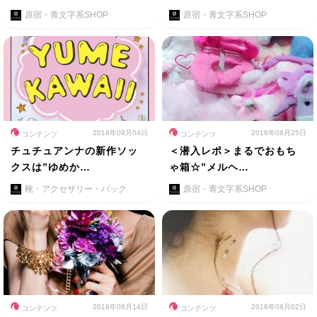
原宿・青文字系SHOP
原宿・青文字系SHOP
2016年09月04日
2016年08月25日
コンテンツ
コンテンツ
チュチュアンナの新作ソッ
＜潜入レポ＞まるでおもち
クスは”ゆめか…
ゃ箱☆”メルヘ…
靴・アクセサリー・バック
原宿・青文字系SHOP
2016年08月14日
2016年08月02日
コンテンツ
コンテンツ