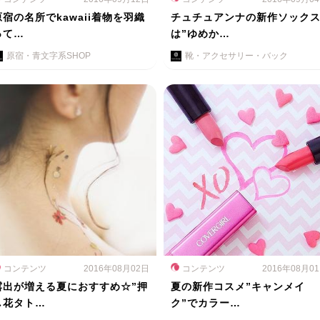
原宿の名所でkawaii着物を羽織
チュチュアンナの新作ソック
って…
は”ゆめか…
原宿・青文字系SHOP
靴・アクセサリー・バック
コンテンツ
2016年08月02日
コンテンツ
2016年08月0
露出が増える夏におすすめ☆”押
夏の新作コスメ”キャンメイ
し花タト…
ク”でカラー…