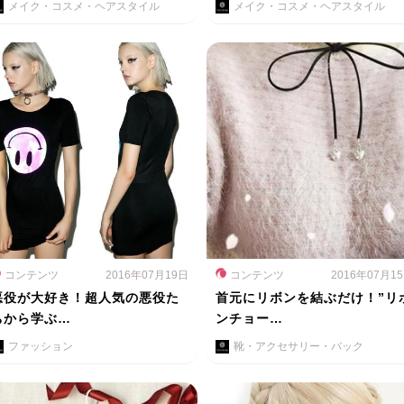
メイク・コスメ・ヘアスタイル
メイク・コスメ・ヘアスタイル
コンテンツ
2016年07月19日
コンテンツ
2016年07月1
悪役が大好き！超人気の悪役た
首元にリボンを結ぶだけ！”リ
ちから学ぶ…
ンチョー…
ファッション
靴・アクセサリー・バック