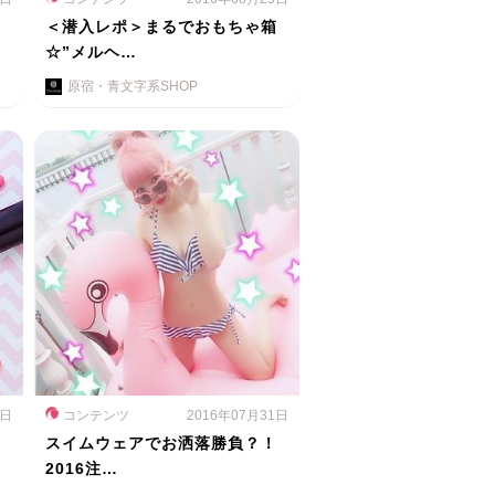
ス
＜潜入レポ＞まるでおもちゃ箱
☆”メルヘ…
原宿・青文字系SHOP
1日
コンテンツ
2016年07月31日
スイムウェアでお洒落勝負？！
2016注…