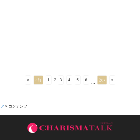
2
«
‹ 前
1
3
4
5
6
次 ›
»
…
ィア
>
コンテンツ