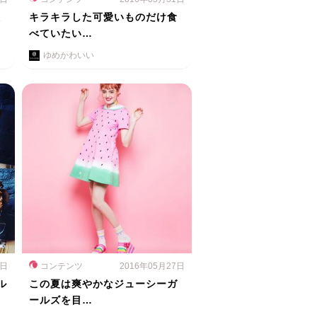
撮
キラキラした可愛いものだけ食
べていたい…
ゆめかわいい
8日
コンテンツ
2016年05月27日
ル
この夏は爽やかなジューシーガ
ールズを目…