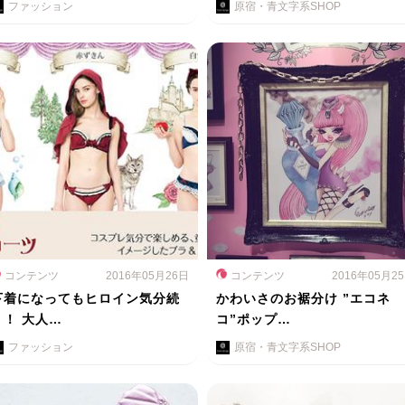
ファッション
原宿・青文字系SHOP
コンテンツ
2016年05月26日
コンテンツ
2016年05月2
下着になってもヒロイン気分続
かわいさのお裾分け ”エコネ
く！ 大人…
コ”ポップ…
ファッション
原宿・青文字系SHOP