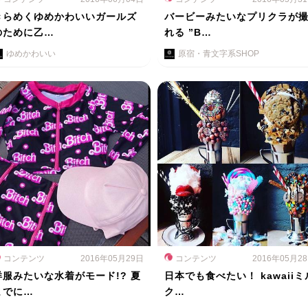
きらめくゆめかわいいガールズ
バービーみたいなプリクラが
のために乙…
れる ”B…
ゆめかわいい
原宿・青文字系SHOP
コンテンツ
2016年05月29日
コンテンツ
2016年05月2
洋服みたいな水着がモード!? 夏
日本でも食べたい！ kawaiiミ
までに…
ク…