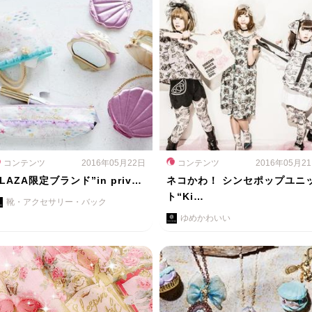
コンテンツ
2016年05月22日
コンテンツ
2016年05月2
LAZA限定ブランド”in priv…
ネコかわ！ シンセポップユニ
ト“Ki…
靴・アクセサリー・バック
ゆめかわいい