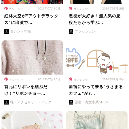
2016年07月30日
2016年07月19日
コンテンツ
コンテンツ
紅林大空が”アウトデラック
悪役が大好き！超人気の悪
ス”に出演で…
役たちから学ぶ…
タレント年鑑
ファッション
2016年07月15日
2016年07月10日
コンテンツ
コンテンツ
首元にリボンを結ぶだ
原宿にやって来る”うさまる
け！”リボンチョー…
カフェ”が7…
靴・アクセサリー・バック
原宿・青文字系SHOP