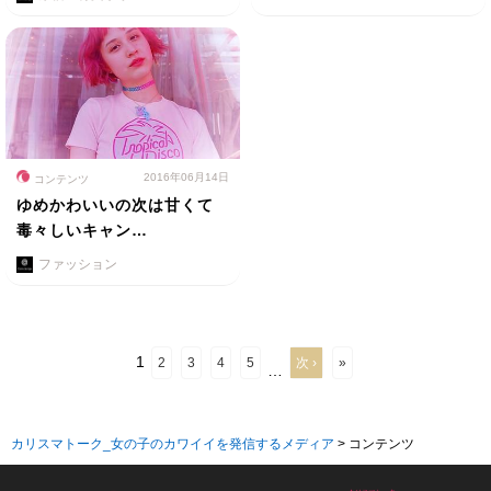
2016年06月14日
コンテンツ
ゆめかわいいの次は甘くて
毒々しいキャン…
ファッション
1
2
3
4
5
次 ›
»
…
カリスマトーク_女の子のカワイイを発信するメディア
>
コンテンツ