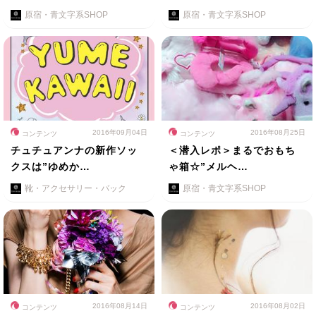
原宿・青文字系SHOP
原宿・青文字系SHOP
2016年09月04日
2016年08月25日
コンテンツ
コンテンツ
チュチュアンナの新作ソッ
＜潜入レポ＞まるでおもち
クスは”ゆめか…
ゃ箱☆”メルヘ…
靴・アクセサリー・バック
原宿・青文字系SHOP
2016年08月14日
2016年08月02日
コンテンツ
コンテンツ