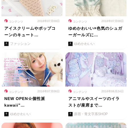
2016年07月09日
2016年07月08日
コンテンツ
コンテンツ
アイスクリームやポップコ
ゆめかわいい×色気のシュガ
ーンのキュート…
ーガールズに…
ファッション
ゆめかわいい
2016年07月06日
2016年06月24日
コンテンツ
コンテンツ
NEW OPEN☆個性派
アニマルやスイーツのイラ
kawaii”…
ストが座席まで…
ゆめかわいい
原宿・青文字系SHOP