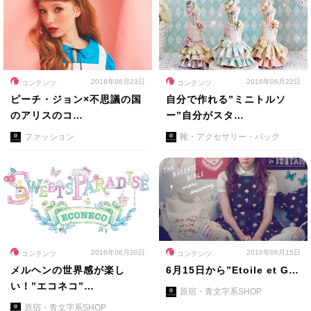
2016年06月23日
2016年06月22日
コンテンツ
コンテンツ
ピーチ・ジョン×不思議の国
自分で作れる”ミニトルソ
のアリスのコ…
ー”自分がスタ…
ファッション
靴・アクセサリー・バック
2016年06月20日
2016年06月15日
コンテンツ
コンテンツ
メルヘンの世界感が楽し
6月15日から”Etoile et G…
い！”エコネコ”…
原宿・青文字系SHOP
原宿・青文字系SHOP