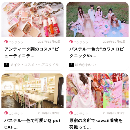
2017年12月02日
2016年10月01日
コンテンツ
コンテンツ
アンティーク調のコスメ”ビ
パステル一色☆”カワメロピ
ューティコテ…
クニックVo…
メイク・コスメ・ヘアスタイル
ゆめかわいい
2016年09月29日
2016年09月12日
コンテンツ
コンテンツ
パステル一色で可愛いQ-pot
原宿の名所でkawaii着物を
CAF…
羽織って…