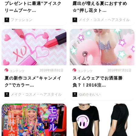
プレゼントに最適”アイスク
露出が増える夏におすすめ
リームブーケ…
☆”押し花タト…
ファッション
メイク・コスメ・ヘアスタイル
2016年08月01日
2016年07月31日
コンテンツ
コンテンツ
夏の新作コスメ”キャンメイ
スイムウェアでお洒落勝
ク”でカラー…
負？！2016注…
メイク・コスメ・ヘアスタイル
ゆめかわいい