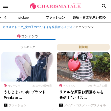
い
pickup
ファッション
原宿・青文字系SHOP
カリスマトーク_女の子のカワイイを発信するメディア
>
コンテンツ
コンテンツ
ランキング
新着順
2019年08月01日
2017年12月22日
コンテンツ
コンテンツ
うしじまいい肉 ブランド
リアルな原宿お洒落さんを
Predato…
発信！”カリス…
ファッション
メイク・コスメ・ヘアスタイル