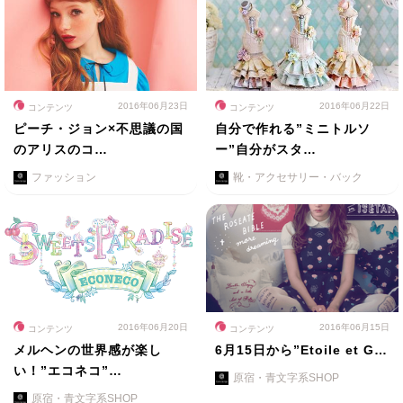
2016年06月23日
2016年06月22日
コンテンツ
コンテンツ
ピーチ・ジョン×不思議の国
自分で作れる”ミニトルソ
のアリスのコ…
ー”自分がスタ…
ファッション
靴・アクセサリー・バック
2016年06月20日
2016年06月15日
コンテンツ
コンテンツ
メルヘンの世界感が楽し
6月15日から”Etoile et G…
い！”エコネコ”…
原宿・青文字系SHOP
原宿・青文字系SHOP