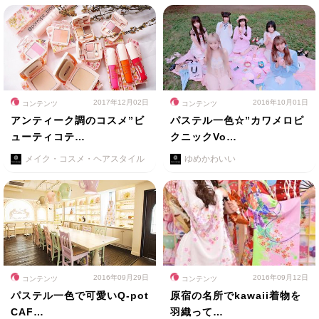
2017年12月02日
2016年10月01日
コンテンツ
コンテンツ
アンティーク調のコスメ”ビ
パステル一色☆”カワメロピ
ューティコテ…
クニックVo…
メイク・コスメ・ヘアスタイル
ゆめかわいい
2016年09月29日
2016年09月12日
コンテンツ
コンテンツ
パステル一色で可愛いQ-pot
原宿の名所でkawaii着物を
CAF…
羽織って…