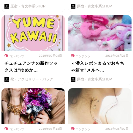
原宿・青文字系SHOP
原宿・青文字系SHOP
2016年09月04日
2016年08月25日
コンテンツ
コンテンツ
チュチュアンナの新作ソッ
＜潜入レポ＞まるでおもち
クスは”ゆめか…
ゃ箱☆”メルヘ…
靴・アクセサリー・バック
原宿・青文字系SHOP
2016年08月14日
2016年08月02日
コンテンツ
コンテンツ