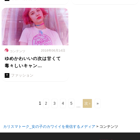
2016年06月14日
コンテンツ
ゆめかわいいの次は甘くて
毒々しいキャン…
ファッション
1
2
3
4
5
次 ›
»
…
カリスマトーク_女の子のカワイイを発信するメディア
>
コンテンツ