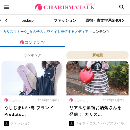
い
pickup
ファッション
原宿・青文字系SHOP
カリスマトーク_女の子のカワイイを発信するメディア
>
コンテンツ
コンテンツ
ランキング
新着順
2019年08月01日
2017年12月22日
コンテンツ
コンテンツ
うしじまいい肉 ブランド
リアルな原宿お洒落さんを
Predato…
発信！”カリス…
ファッション
メイク・コスメ・ヘアスタイル