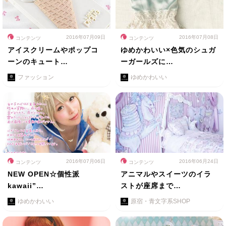
2016年07月09日
2016年07月08日
コンテンツ
コンテンツ
アイスクリームやポップコ
ゆめかわいい×色気のシュガ
ーンのキュート…
ーガールズに…
ファッション
ゆめかわいい
2016年07月06日
2016年06月24日
コンテンツ
コンテンツ
NEW OPEN☆個性派
アニマルやスイーツのイラ
kawaii”…
ストが座席まで…
ゆめかわいい
原宿・青文字系SHOP