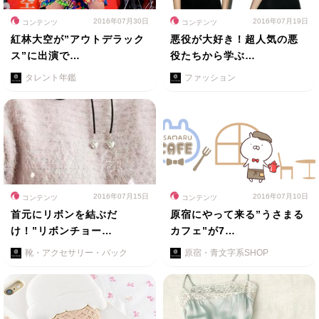
2016年07月30日
2016年07月19日
コンテンツ
コンテンツ
紅林大空が”アウトデラック
悪役が大好き！超人気の悪
ス”に出演で…
役たちから学ぶ…
タレント年鑑
ファッション
2016年07月15日
2016年07月10日
コンテンツ
コンテンツ
首元にリボンを結ぶだ
原宿にやって来る”うさまる
け！”リボンチョー…
カフェ”が7…
靴・アクセサリー・バック
原宿・青文字系SHOP