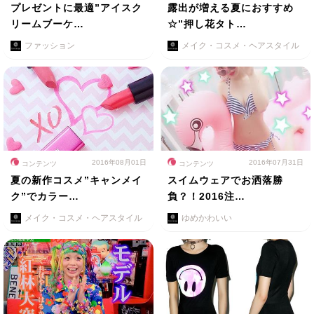
プレゼントに最適”アイスク
露出が増える夏におすすめ
リームブーケ…
☆”押し花タト…
ファッション
メイク・コスメ・ヘアスタイル
2016年08月01日
2016年07月31日
コンテンツ
コンテンツ
夏の新作コスメ”キャンメイ
スイムウェアでお洒落勝
ク”でカラー…
負？！2016注…
メイク・コスメ・ヘアスタイル
ゆめかわいい