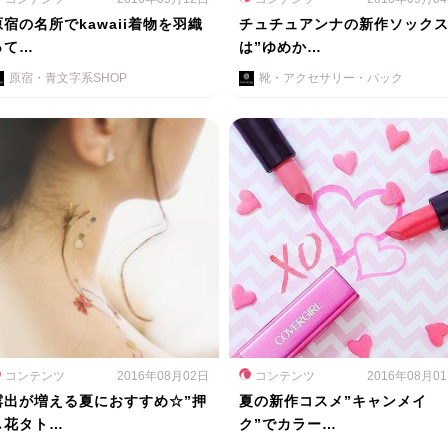
原宿の名所でkawaii着物を羽織
チュチュアンナの新作ソック
って…
は”ゆめか…
原宿・青文字系SHOP
靴・アクセサリー・バック
コンテンツ
2016年08月02日
コンテンツ
2016年08月0
露出が増える夏におすすめ☆”押
夏の新作コスメ”キャンメイ
し花タト…
ク”でカラー…