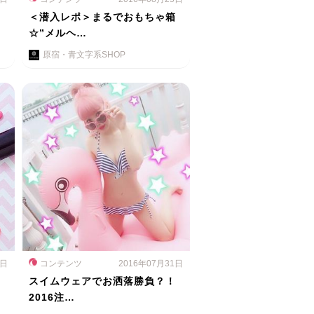
ス
＜潜入レポ＞まるでおもちゃ箱
☆”メルヘ…
原宿・青文字系SHOP
1日
コンテンツ
2016年07月31日
スイムウェアでお洒落勝負？！
2016注…