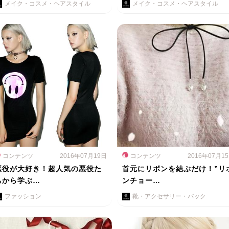
メイク・コスメ・ヘアスタイル
メイク・コスメ・ヘアスタイル
コンテンツ
2016年07月19日
コンテンツ
2016年07月1
悪役が大好き！超人気の悪役た
首元にリボンを結ぶだけ！”リ
ちから学ぶ…
ンチョー…
ファッション
靴・アクセサリー・バック