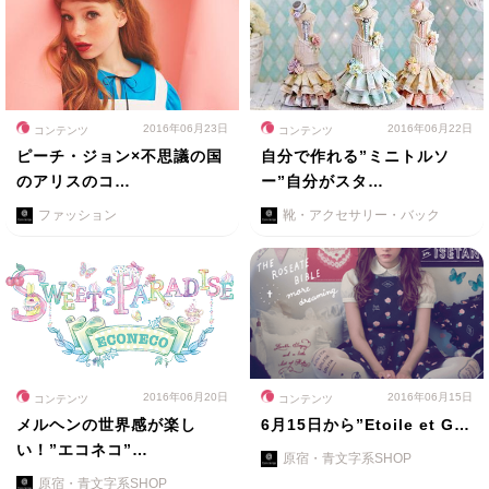
2016年06月23日
2016年06月22日
コンテンツ
コンテンツ
ピーチ・ジョン×不思議の国
自分で作れる”ミニトルソ
のアリスのコ…
ー”自分がスタ…
ファッション
靴・アクセサリー・バック
2016年06月20日
2016年06月15日
コンテンツ
コンテンツ
メルヘンの世界感が楽し
6月15日から”Etoile et G…
い！”エコネコ”…
原宿・青文字系SHOP
原宿・青文字系SHOP