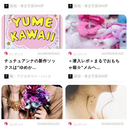
原宿・青文字系SHOP
原宿・青文字系SHOP
2016年09月04日
2016年08月25日
コンテンツ
コンテンツ
チュチュアンナの新作ソッ
＜潜入レポ＞まるでおもち
クスは”ゆめか…
ゃ箱☆”メルヘ…
靴・アクセサリー・バック
原宿・青文字系SHOP
2016年08月14日
2016年08月02日
コンテンツ
コンテンツ