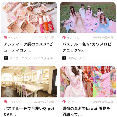
2017年12月02日
2016年10月01日
コンテンツ
コンテンツ
アンティーク調のコスメ”ビ
パステル一色☆”カワメロピ
ューティコテ…
クニックVo…
メイク・コスメ・ヘアスタイル
ゆめかわいい
2016年09月29日
2016年09月12日
コンテンツ
コンテンツ
パステル一色で可愛いQ-pot
原宿の名所でkawaii着物を
CAF…
羽織って…