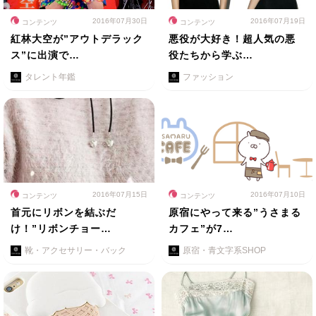
2016年07月30日
2016年07月19日
コンテンツ
コンテンツ
紅林大空が”アウトデラック
悪役が大好き！超人気の悪
ス”に出演で…
役たちから学ぶ…
タレント年鑑
ファッション
2016年07月15日
2016年07月10日
コンテンツ
コンテンツ
首元にリボンを結ぶだ
原宿にやって来る”うさまる
け！”リボンチョー…
カフェ”が7…
靴・アクセサリー・バック
原宿・青文字系SHOP