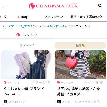
い
pickup
ファッション
原宿・青文字系SHOP
カリスマトーク_女の子のカワイイを発信するメディア
>
コンテンツ
コンテンツ
ランキング
新着順
2019年08月01日
2017年12月22日
コンテンツ
コンテンツ
うしじまいい肉 ブランド
リアルな原宿お洒落さんを
Predato…
発信！”カリス…
ファッション
メイク・コスメ・ヘアスタイル