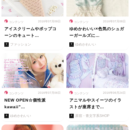
2016年07月09日
2016年07月08日
コンテンツ
コンテンツ
アイスクリームやポップコ
ゆめかわいい×色気のシュガ
ーンのキュート…
ーガールズに…
ファッション
ゆめかわいい
2016年07月06日
2016年06月24日
コンテンツ
コンテンツ
NEW OPEN☆個性派
アニマルやスイーツのイラ
kawaii”…
ストが座席まで…
ゆめかわいい
原宿・青文字系SHOP