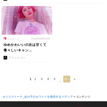
2016年06月14日
コンテンツ
ゆめかわいいの次は甘くて
毒々しいキャン…
ファッション
1
2
3
4
5
次 ›
»
…
カリスマトーク_女の子のカワイイを発信するメディア
>
コンテンツ