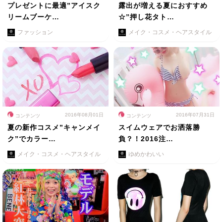
プレゼントに最適”アイスク
露出が増える夏におすすめ
リームブーケ…
☆”押し花タト…
ファッション
メイク・コスメ・ヘアスタイル
2016年08月01日
2016年07月31日
コンテンツ
コンテンツ
夏の新作コスメ”キャンメイ
スイムウェアでお洒落勝
ク”でカラー…
負？！2016注…
メイク・コスメ・ヘアスタイル
ゆめかわいい