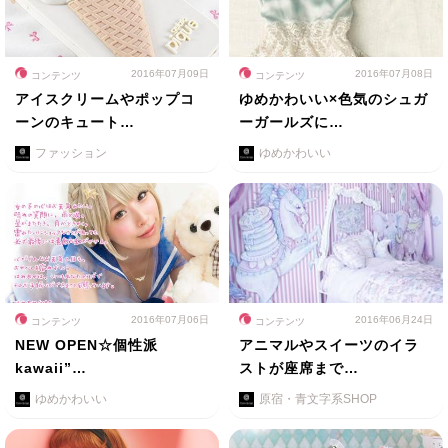
2016年07月09日
2016年07月08日
コンテンツ
コンテンツ
アイスクリームやポップコ
ゆめかわいい×色気のシュガ
ーンのキュート…
ーガールズに…
ファッション
ゆめかわいい
2016年07月06日
2016年06月24日
コンテンツ
コンテンツ
NEW OPEN☆個性派
アニマルやスイーツのイラ
kawaii”…
ストが座席まで…
ゆめかわいい
原宿・青文字系SHOP