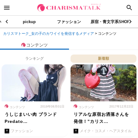
い
pickup
ファッション
原宿・青文字系SHOP
カリスマトーク_女の子のカワイイを発信するメディア
>
コンテンツ
コンテンツ
ランキング
新着順
2019年08月01日
2017年12月22日
コンテンツ
コンテンツ
うしじまいい肉 ブランド
リアルな原宿お洒落さんを
Predato…
発信！”カリス…
ファッション
メイク・コスメ・ヘアスタイル