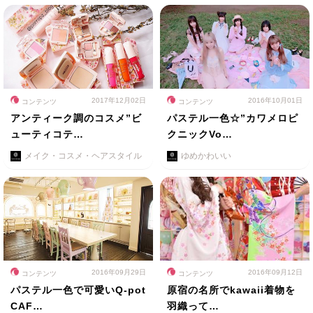
2017年12月02日
2016年10月01日
コンテンツ
コンテンツ
アンティーク調のコスメ”ビ
パステル一色☆”カワメロピ
ューティコテ…
クニックVo…
メイク・コスメ・ヘアスタイル
ゆめかわいい
2016年09月29日
2016年09月12日
コンテンツ
コンテンツ
パステル一色で可愛いQ-pot
原宿の名所でkawaii着物を
CAF…
羽織って…