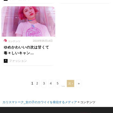
2016年06月14日
コンテンツ
ゆめかわいいの次は甘くて
毒々しいキャン…
ファッション
1
2
3
4
5
次 ›
»
…
カリスマトーク_女の子のカワイイを発信するメディア
>
コンテンツ