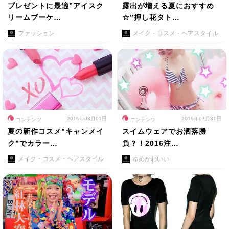
プレゼントに最適”アイスク
露出が増える夏におすすめ
リームブーケ…
☆”押し花タト…
ファッション
メイク・コスメ・ヘアスタイル
2016年08月01日
2016年07月31日
コンテンツ
コンテンツ
夏の新作コスメ”キャンメイ
スイムウェアでお洒落勝
ク”でカラー…
負？！2016注…
メイク・コスメ・ヘアスタイル
ゆめかわいい