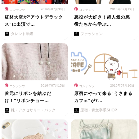
2016年07月30日
2016年07月19日
コンテンツ
コンテンツ
紅林大空が”アウトデラック
悪役が大好き！超人気の悪
ス”に出演で…
役たちから学ぶ…
タレント年鑑
ファッション
2016年07月15日
2016年07月10日
コンテンツ
コンテンツ
首元にリボンを結ぶだ
原宿にやって来る”うさまる
け！”リボンチョー…
カフェ”が7…
靴・アクセサリー・バック
原宿・青文字系SHOP