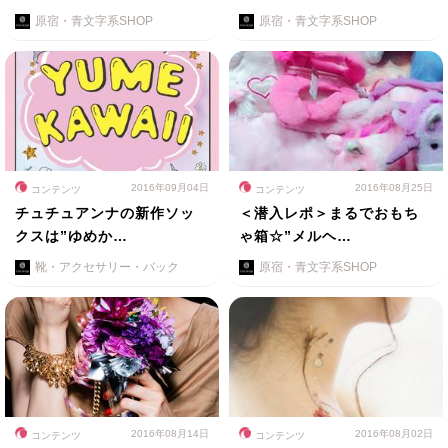
原宿・青文字系SHOP
原宿・青文字系SHOP
2016年09月04日
2016年08月25日
コンテンツ
コンテンツ
チュチュアンナの新作ソッ
＜潜入レポ＞まるでおもち
クスは”ゆめか…
ゃ箱☆”メルヘ…
靴・アクセサリー・バック
原宿・青文字系SHOP
2016年08月14日
2016年08月02日
コンテンツ
コンテンツ