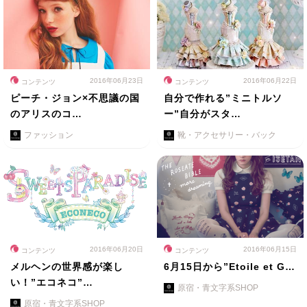
2016年06月23日
2016年06月22日
コンテンツ
コンテンツ
ピーチ・ジョン×不思議の国
自分で作れる”ミニトルソ
のアリスのコ…
ー”自分がスタ…
ファッション
靴・アクセサリー・バック
2016年06月20日
2016年06月15日
コンテンツ
コンテンツ
メルヘンの世界感が楽し
6月15日から”Etoile et G…
い！”エコネコ”…
原宿・青文字系SHOP
原宿・青文字系SHOP