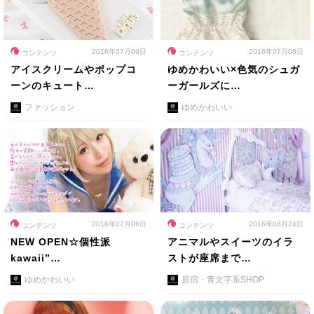
2016年07月09日
2016年07月08日
コンテンツ
コンテンツ
アイスクリームやポップコ
ゆめかわいい×色気のシュガ
ーンのキュート…
ーガールズに…
ファッション
ゆめかわいい
2016年07月06日
2016年06月24日
コンテンツ
コンテンツ
NEW OPEN☆個性派
アニマルやスイーツのイラ
kawaii”…
ストが座席まで…
ゆめかわいい
原宿・青文字系SHOP