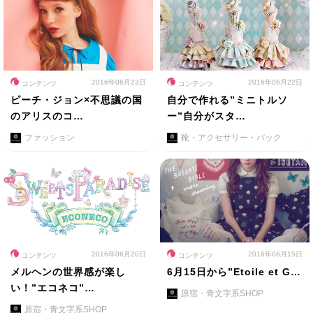
2016年06月23日
2016年06月22日
コンテンツ
コンテンツ
ピーチ・ジョン×不思議の国
自分で作れる”ミニトルソ
のアリスのコ…
ー”自分がスタ…
ファッション
靴・アクセサリー・バック
2016年06月20日
2016年06月15日
コンテンツ
コンテンツ
メルヘンの世界感が楽し
6月15日から”Etoile et G…
い！”エコネコ”…
原宿・青文字系SHOP
原宿・青文字系SHOP