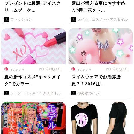
プレゼントに最適”アイスク
露出が増える夏におすすめ
リームブーケ…
☆”押し花タト…
ファッション
メイク・コスメ・ヘアスタイル
2016年08月01日
2016年07月31日
コンテンツ
コンテンツ
夏の新作コスメ”キャンメイ
スイムウェアでお洒落勝
ク”でカラー…
負？！2016注…
メイク・コスメ・ヘアスタイル
ゆめかわいい