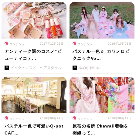
2017年12月02日
2016年10月01日
コンテンツ
コンテンツ
アンティーク調のコスメ”ビ
パステル一色☆”カワメロピ
ューティコテ…
クニックVo…
メイク・コスメ・ヘアスタイル
ゆめかわいい
2016年09月29日
2016年09月12日
コンテンツ
コンテンツ
パステル一色で可愛いQ-pot
原宿の名所でkawaii着物を
CAF…
羽織って…