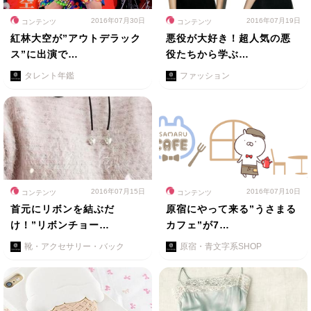
2016年07月30日
2016年07月19日
コンテンツ
コンテンツ
紅林大空が”アウトデラック
悪役が大好き！超人気の悪
ス”に出演で…
役たちから学ぶ…
タレント年鑑
ファッション
2016年07月15日
2016年07月10日
コンテンツ
コンテンツ
首元にリボンを結ぶだ
原宿にやって来る”うさまる
け！”リボンチョー…
カフェ”が7…
靴・アクセサリー・バック
原宿・青文字系SHOP