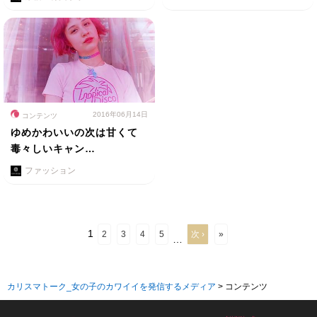
2016年06月14日
コンテンツ
ゆめかわいいの次は甘くて
毒々しいキャン…
ファッション
1
2
3
4
5
次 ›
»
…
カリスマトーク_女の子のカワイイを発信するメディア
>
コンテンツ