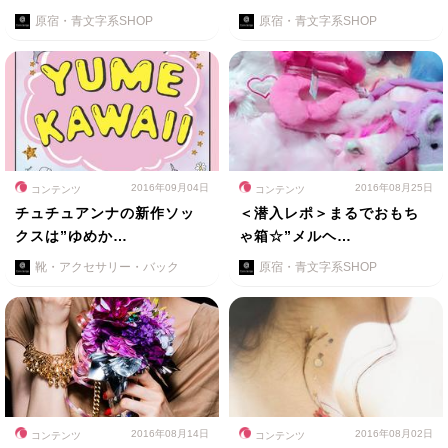
原宿・青文字系SHOP
原宿・青文字系SHOP
2016年09月04日
2016年08月25日
コンテンツ
コンテンツ
チュチュアンナの新作ソッ
＜潜入レポ＞まるでおもち
クスは”ゆめか…
ゃ箱☆”メルヘ…
靴・アクセサリー・バック
原宿・青文字系SHOP
2016年08月14日
2016年08月02日
コンテンツ
コンテンツ