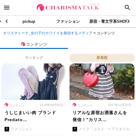
い
pickup
ファッション
原宿・青文字系SHOP
カリスマトーク_女の子のカワイイを発信するメディア
>
コンテンツ
コンテンツ
ランキング
新着順
2019年08月01日
2017年12月22日
コンテンツ
コンテンツ
うしじまいい肉 ブランド
リアルな原宿お洒落さんを
Predato…
発信！”カリス…
ファッション
メイク・コスメ・ヘアスタイル