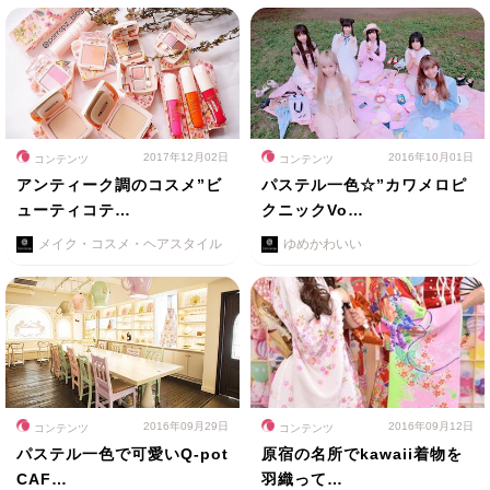
2017年12月02日
2016年10月01日
コンテンツ
コンテンツ
アンティーク調のコスメ”ビ
パステル一色☆”カワメロピ
ューティコテ…
クニックVo…
メイク・コスメ・ヘアスタイル
ゆめかわいい
2016年09月29日
2016年09月12日
コンテンツ
コンテンツ
パステル一色で可愛いQ-pot
原宿の名所でkawaii着物を
CAF…
羽織って…