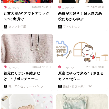
2016年07月30日
2016年07月19日
コンテンツ
コンテンツ
紅林大空が”アウトデラック
悪役が大好き！超人気の悪
ス”に出演で…
役たちから学ぶ…
タレント年鑑
ファッション
2016年07月15日
2016年07月10日
コンテンツ
コンテンツ
首元にリボンを結ぶだ
原宿にやって来る”うさまる
け！”リボンチョー…
カフェ”が7…
靴・アクセサリー・バック
原宿・青文字系SHOP