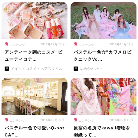
2017年12月02日
2016年10月01日
コンテンツ
コンテンツ
アンティーク調のコスメ”ビ
パステル一色☆”カワメロピ
ューティコテ…
クニックVo…
メイク・コスメ・ヘアスタイル
ゆめかわいい
2016年09月29日
2016年09月12日
コンテンツ
コンテンツ
パステル一色で可愛いQ-pot
原宿の名所でkawaii着物を
CAF…
羽織って…