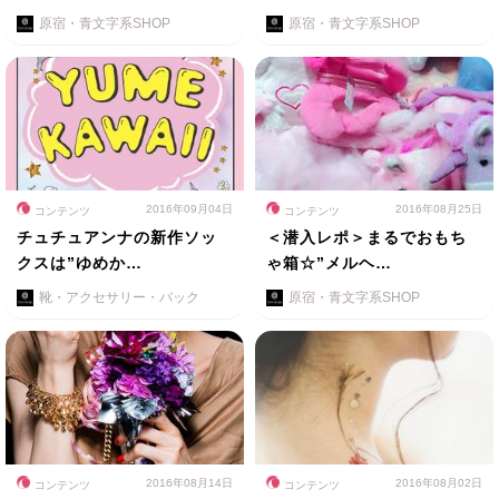
原宿・青文字系SHOP
原宿・青文字系SHOP
2016年09月04日
2016年08月25日
コンテンツ
コンテンツ
チュチュアンナの新作ソッ
＜潜入レポ＞まるでおもち
クスは”ゆめか…
ゃ箱☆”メルヘ…
靴・アクセサリー・バック
原宿・青文字系SHOP
2016年08月14日
2016年08月02日
コンテンツ
コンテンツ