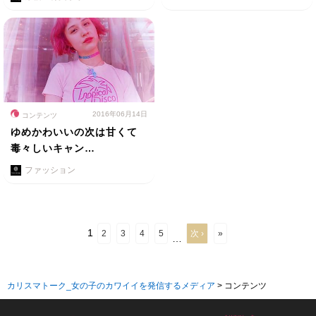
2016年06月14日
コンテンツ
ゆめかわいいの次は甘くて
毒々しいキャン…
ファッション
1
2
3
4
5
次 ›
»
…
カリスマトーク_女の子のカワイイを発信するメディア
>
コンテンツ