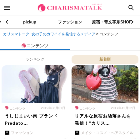
い
pickup
ファッション
原宿・青文字系SHOP
カリスマトーク_女の子のカワイイを発信するメディア
>
コンテンツ
コンテンツ
ランキング
新着順
2019年08月01日
2017年12月22日
コンテンツ
コンテンツ
うしじまいい肉 ブランド
リアルな原宿お洒落さんを
Predato…
発信！”カリス…
ファッション
メイク・コスメ・ヘアスタイル