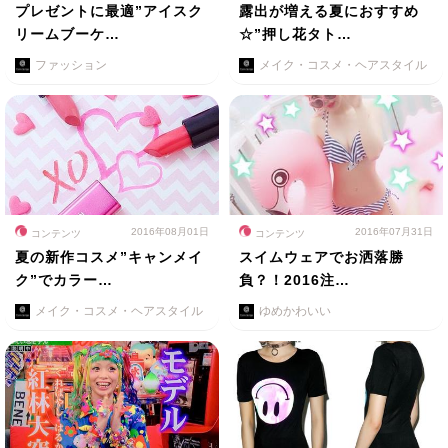
プレゼントに最適”アイスク
露出が増える夏におすすめ
リームブーケ…
☆”押し花タト…
ファッション
メイク・コスメ・ヘアスタイル
2016年08月01日
2016年07月31日
コンテンツ
コンテンツ
夏の新作コスメ”キャンメイ
スイムウェアでお洒落勝
ク”でカラー…
負？！2016注…
メイク・コスメ・ヘアスタイル
ゆめかわいい