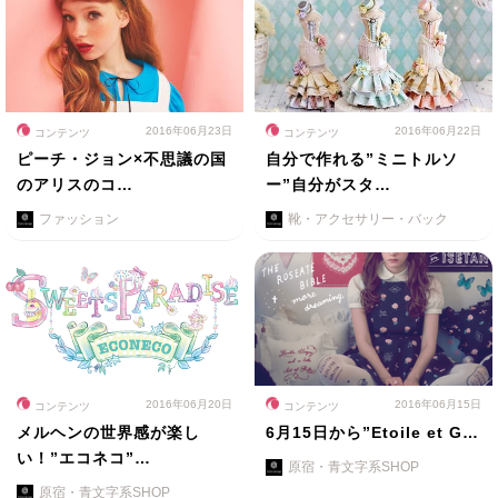
2016年06月23日
2016年06月22日
コンテンツ
コンテンツ
ピーチ・ジョン×不思議の国
自分で作れる”ミニトルソ
のアリスのコ…
ー”自分がスタ…
ファッション
靴・アクセサリー・バック
2016年06月20日
2016年06月15日
コンテンツ
コンテンツ
メルヘンの世界感が楽し
6月15日から”Etoile et G…
い！”エコネコ”…
原宿・青文字系SHOP
原宿・青文字系SHOP