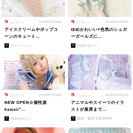
2016年07月09日
2016年07月08日
コンテンツ
コンテンツ
アイスクリームやポップコ
ゆめかわいい×色気のシュガ
ーンのキュート…
ーガールズに…
ファッション
ゆめかわいい
2016年07月06日
2016年06月24日
コンテンツ
コンテンツ
NEW OPEN☆個性派
アニマルやスイーツのイラ
kawaii”…
ストが座席まで…
ゆめかわいい
原宿・青文字系SHOP