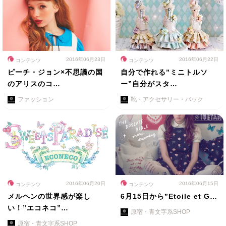
2016年06月23日
2016年06月22日
コンテンツ
コンテンツ
ピーチ・ジョン×不思議の国
自分で作れる”ミニトルソ
のアリスのコ…
ー”自分がスタ…
ファッション
靴・アクセサリー・バック
2016年06月20日
2016年06月15日
コンテンツ
コンテンツ
メルヘンの世界感が楽し
6月15日から”Etoile et G…
い！”エコネコ”…
原宿・青文字系SHOP
原宿・青文字系SHOP