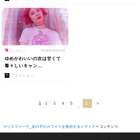
2016年06月14日
コンテンツ
ゆめかわいいの次は甘くて
毒々しいキャン…
ファッション
1
2
3
4
5
次 ›
»
…
カリスマトーク_女の子のカワイイを発信するメディア
>
コンテンツ