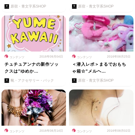
原宿・青文字系SHOP
原宿・青文字系SHOP
2016年09月04日
2016年08月25日
コンテンツ
コンテンツ
チュチュアンナの新作ソッ
＜潜入レポ＞まるでおもち
クスは”ゆめか…
ゃ箱☆”メルヘ…
靴・アクセサリー・バック
原宿・青文字系SHOP
2016年08月14日
2016年08月02日
コンテンツ
コンテンツ