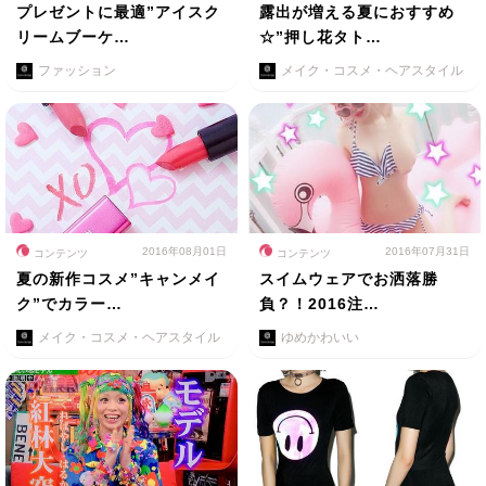
プレゼントに最適”アイスク
露出が増える夏におすすめ
リームブーケ…
☆”押し花タト…
ファッション
メイク・コスメ・ヘアスタイル
2016年08月01日
2016年07月31日
コンテンツ
コンテンツ
夏の新作コスメ”キャンメイ
スイムウェアでお洒落勝
ク”でカラー…
負？！2016注…
メイク・コスメ・ヘアスタイル
ゆめかわいい