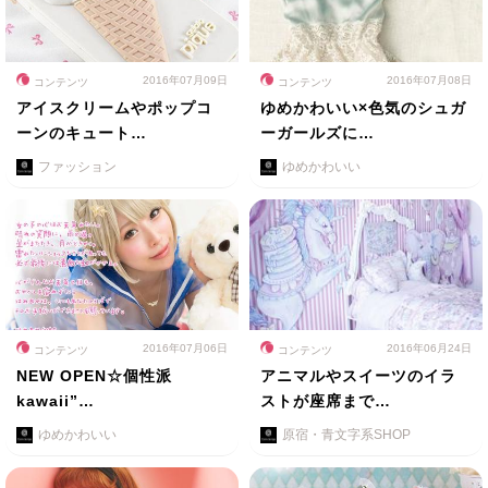
2016年07月09日
2016年07月08日
コンテンツ
コンテンツ
アイスクリームやポップコ
ゆめかわいい×色気のシュガ
ーンのキュート…
ーガールズに…
ファッション
ゆめかわいい
2016年07月06日
2016年06月24日
コンテンツ
コンテンツ
NEW OPEN☆個性派
アニマルやスイーツのイラ
kawaii”…
ストが座席まで…
ゆめかわいい
原宿・青文字系SHOP