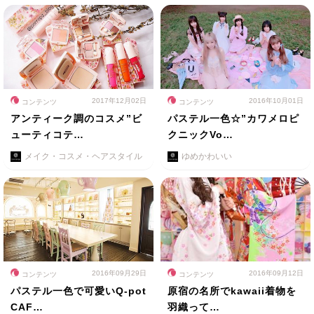
2017年12月02日
2016年10月01日
コンテンツ
コンテンツ
アンティーク調のコスメ”ビ
パステル一色☆”カワメロピ
ューティコテ…
クニックVo…
メイク・コスメ・ヘアスタイル
ゆめかわいい
2016年09月29日
2016年09月12日
コンテンツ
コンテンツ
パステル一色で可愛いQ-pot
原宿の名所でkawaii着物を
CAF…
羽織って…