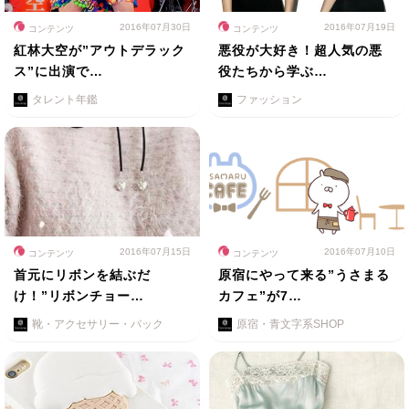
2016年07月30日
2016年07月19日
コンテンツ
コンテンツ
紅林大空が”アウトデラック
悪役が大好き！超人気の悪
ス”に出演で…
役たちから学ぶ…
タレント年鑑
ファッション
2016年07月15日
2016年07月10日
コンテンツ
コンテンツ
首元にリボンを結ぶだ
原宿にやって来る”うさまる
け！”リボンチョー…
カフェ”が7…
靴・アクセサリー・バック
原宿・青文字系SHOP