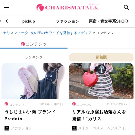
い
pickup
ファッション
原宿・青文字系SHOP
カリスマトーク_女の子のカワイイを発信するメディア
>
コンテンツ
コンテンツ
ランキング
新着順
2019年08月01日
2017年12月22日
コンテンツ
コンテンツ
うしじまいい肉 ブランド
リアルな原宿お洒落さんを
Predato…
発信！”カリス…
ファッション
メイク・コスメ・ヘアスタイル