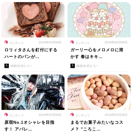
2016年03月09日
2016年03月06日
コンテンツ
コンテンツ
ロリィタさんを釘付にする
ガーリー心をメロメロに溶
ハートのパンが…
かす 春はキキ…
ゆめかわいい
ゆめかわいい
2016年03月06日
2016年03月06日
コンテンツ
コンテンツ
原宿No.1オシャレを目指
まるでお菓子みたいなコス
す！ アパレ…
メ？ ”ころこ…