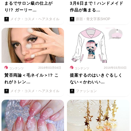
まるでサロン級の仕上が
3月6日まで！ハンドメイド
り!? ガーリー…
作品が集まる…
メイク・コスメ・ヘアスタイル
原宿・青文字系SHOP
2016年03月04日
2016年03月03日
コンテンツ
コンテンツ
賛否両論＜毛ネイル＞!? こ
提案するのはいきぐるしく
れがトレン…
ない＜かわいい…
メイク・コスメ・ヘアスタイル
ファッション