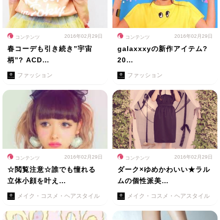
2016年02月29日
2016年02月29日
コンテンツ
コンテンツ
春コーデも引き続き”宇宙
galaxxxyの新作アイテム?
柄”? ACD…
20…
ファッション
ファッション
2016年02月29日
2016年02月29日
コンテンツ
コンテンツ
☆閲覧注意☆誰でも憧れる
ダーク×ゆめかわいい★ラル
立体小顔を叶え…
ムの個性派美…
メイク・コスメ・ヘアスタイル
メイク・コスメ・ヘアスタイル