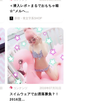
ス
＜潜入レポ＞まるでおもちゃ箱
☆”メルヘ…
原宿・青文字系SHOP
1日
コンテンツ
2016年07月31日
スイムウェアでお洒落勝負？！
2016注…