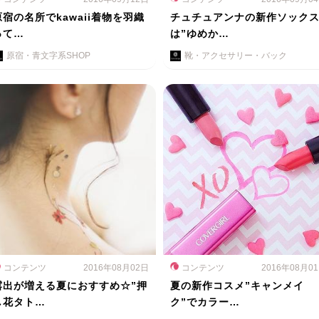
原宿の名所でkawaii着物を羽織
チュチュアンナの新作ソック
って…
は”ゆめか…
原宿・青文字系SHOP
靴・アクセサリー・バック
コンテンツ
2016年08月02日
コンテンツ
2016年08月0
露出が増える夏におすすめ☆”押
夏の新作コスメ”キャンメイ
し花タト…
ク”でカラー…