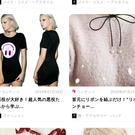
メイク・コスメ・ヘアスタイル
メイク・コスメ・ヘアスタイル
コンテンツ
2016年07月19日
コンテンツ
2016年07月1
悪役が大好き！超人気の悪役た
首元にリボンを結ぶだけ！”リ
ちから学ぶ…
ンチョー…
ファッション
靴・アクセサリー・バック