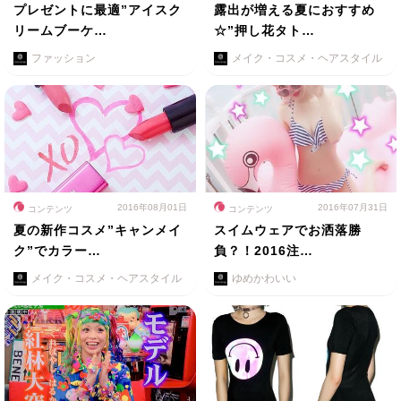
プレゼントに最適”アイスク
露出が増える夏におすすめ
リームブーケ…
☆”押し花タト…
ファッション
メイク・コスメ・ヘアスタイル
2016年08月01日
2016年07月31日
コンテンツ
コンテンツ
夏の新作コスメ”キャンメイ
スイムウェアでお洒落勝
ク”でカラー…
負？！2016注…
メイク・コスメ・ヘアスタイル
ゆめかわいい