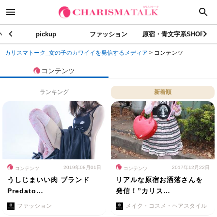
い
pickup
ファッション
原宿・青文字系SHOP
カリスマトーク_女の子のカワイイを発信するメディア
>
コンテンツ
コンテンツ
ランキング
新着順
2019年08月01日
2017年12月22日
コンテンツ
コンテンツ
うしじまいい肉 ブランド
リアルな原宿お洒落さんを
Predato…
発信！”カリス…
ファッション
メイク・コスメ・ヘアスタイル