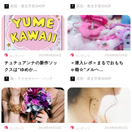
原宿・青文字系SHOP
原宿・青文字系SHOP
2016年09月04日
2016年08月25日
コンテンツ
コンテンツ
チュチュアンナの新作ソッ
＜潜入レポ＞まるでおもち
クスは”ゆめか…
ゃ箱☆”メルヘ…
靴・アクセサリー・バック
原宿・青文字系SHOP
2016年08月14日
2016年08月02日
コンテンツ
コンテンツ