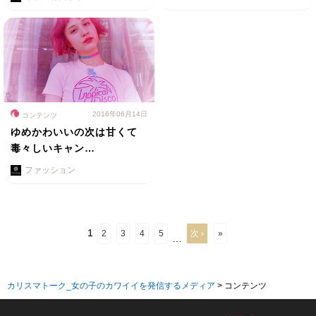
2016年06月14日
コンテンツ
ゆめかわいいの次は甘くて
毒々しいキャン…
ファッション
1
2
3
4
5
次 ›
»
…
カリスマトーク_女の子のカワイイを発信するメディア
>
コンテンツ