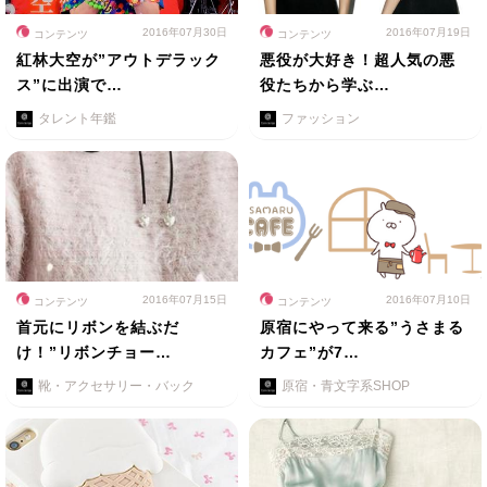
2016年07月30日
2016年07月19日
コンテンツ
コンテンツ
紅林大空が”アウトデラック
悪役が大好き！超人気の悪
ス”に出演で…
役たちから学ぶ…
タレント年鑑
ファッション
2016年07月15日
2016年07月10日
コンテンツ
コンテンツ
首元にリボンを結ぶだ
原宿にやって来る”うさまる
け！”リボンチョー…
カフェ”が7…
靴・アクセサリー・バック
原宿・青文字系SHOP