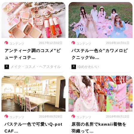
2017年12月02日
2016年10月01日
コンテンツ
コンテンツ
アンティーク調のコスメ”ビ
パステル一色☆”カワメロピ
ューティコテ…
クニックVo…
メイク・コスメ・ヘアスタイル
ゆめかわいい
2016年09月29日
2016年09月12日
コンテンツ
コンテンツ
パステル一色で可愛いQ-pot
原宿の名所でkawaii着物を
CAF…
羽織って…