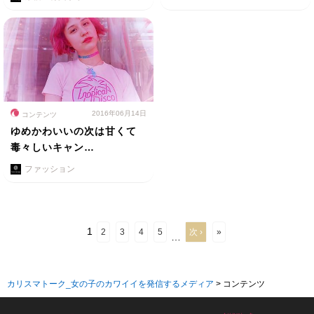
2016年06月14日
コンテンツ
ゆめかわいいの次は甘くて
毒々しいキャン…
ファッション
1
2
3
4
5
次 ›
»
…
カリスマトーク_女の子のカワイイを発信するメディア
>
コンテンツ