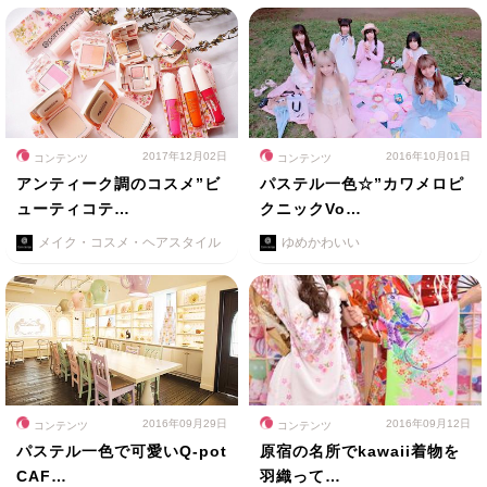
2017年12月02日
2016年10月01日
コンテンツ
コンテンツ
アンティーク調のコスメ”ビ
パステル一色☆”カワメロピ
ューティコテ…
クニックVo…
メイク・コスメ・ヘアスタイル
ゆめかわいい
2016年09月29日
2016年09月12日
コンテンツ
コンテンツ
パステル一色で可愛いQ-pot
原宿の名所でkawaii着物を
CAF…
羽織って…