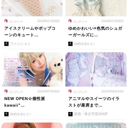
2016年07月09日
2016年07月08日
コンテンツ
コンテンツ
アイスクリームやポップコ
ゆめかわいい×色気のシュガ
ーンのキュート…
ーガールズに…
ファッション
ゆめかわいい
2016年07月06日
2016年06月24日
コンテンツ
コンテンツ
NEW OPEN☆個性派
アニマルやスイーツのイラ
kawaii”…
ストが座席まで…
ゆめかわいい
原宿・青文字系SHOP