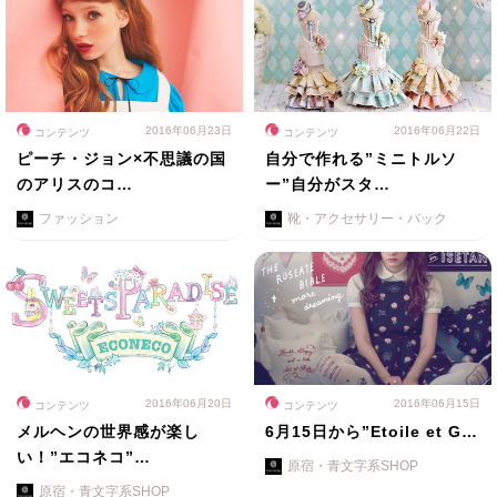
2016年06月23日
2016年06月22日
コンテンツ
コンテンツ
ピーチ・ジョン×不思議の国
自分で作れる”ミニトルソ
のアリスのコ…
ー”自分がスタ…
ファッション
靴・アクセサリー・バック
2016年06月20日
2016年06月15日
コンテンツ
コンテンツ
メルヘンの世界感が楽し
6月15日から”Etoile et G…
い！”エコネコ”…
原宿・青文字系SHOP
原宿・青文字系SHOP