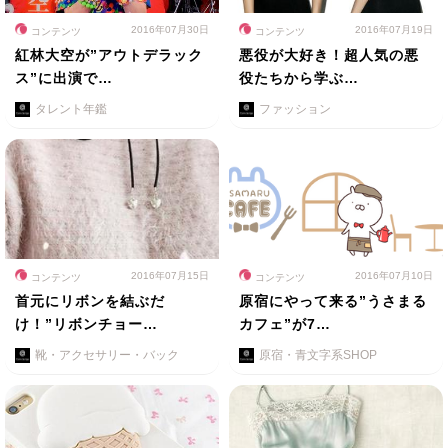
2016年07月30日
2016年07月19日
コンテンツ
コンテンツ
紅林大空が”アウトデラック
悪役が大好き！超人気の悪
ス”に出演で…
役たちから学ぶ…
タレント年鑑
ファッション
2016年07月15日
2016年07月10日
コンテンツ
コンテンツ
首元にリボンを結ぶだ
原宿にやって来る”うさまる
け！”リボンチョー…
カフェ”が7…
靴・アクセサリー・バック
原宿・青文字系SHOP