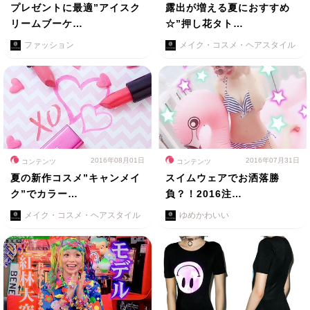
プレゼントに最適”アイスク
露出が増える夏におすすめ
リームブーケ…
☆”押し花タト…
ファッション
メイク・コスメ・ヘアスタイル
2016年08月01日
2016年07月31日
コンテンツ
コンテンツ
夏の新作コスメ”キャンメイ
スイムウェアでお洒落勝
ク”でカラー…
負？！2016注…
メイク・コスメ・ヘアスタイル
ゆめかわいい