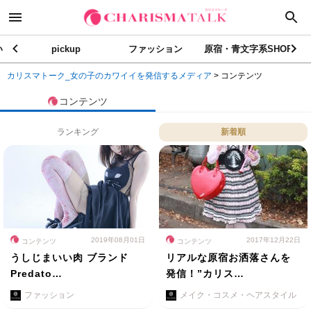
い
pickup
ファッション
原宿・青文字系SHOP
カリスマトーク_女の子のカワイイを発信するメディア
>
コンテンツ
コンテンツ
ランキング
新着順
2019年08月01日
2017年12月22日
コンテンツ
コンテンツ
うしじまいい肉 ブランド
リアルな原宿お洒落さんを
Predato…
発信！”カリス…
ファッション
メイク・コスメ・ヘアスタイル