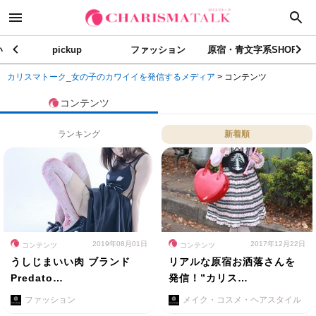
い
pickup
ファッション
原宿・青文字系SHOP
カリスマトーク_女の子のカワイイを発信するメディア
>
コンテンツ
コンテンツ
ランキング
新着順
2019年08月01日
2017年12月22日
コンテンツ
コンテンツ
うしじまいい肉 ブランド
リアルな原宿お洒落さんを
Predato…
発信！”カリス…
ファッション
メイク・コスメ・ヘアスタイル