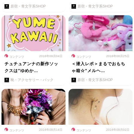
原宿・青文字系SHOP
原宿・青文字系SHOP
2016年09月04日
2016年08月25日
コンテンツ
コンテンツ
チュチュアンナの新作ソッ
＜潜入レポ＞まるでおもち
クスは”ゆめか…
ゃ箱☆”メルヘ…
靴・アクセサリー・バック
原宿・青文字系SHOP
2016年08月14日
2016年08月02日
コンテンツ
コンテンツ