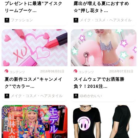
プレゼントに最適”アイスク
露出が増える夏におすすめ
リームブーケ…
☆”押し花タト…
ファッション
メイク・コスメ・ヘアスタイル
2016年08月01日
2016年07月31日
コンテンツ
コンテンツ
夏の新作コスメ”キャンメイ
スイムウェアでお洒落勝
ク”でカラー…
負？！2016注…
メイク・コスメ・ヘアスタイル
ゆめかわいい