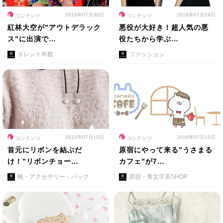
2016年07月30日
2016年07月19日
コンテンツ
コンテンツ
紅林大空が”アウトデラック
悪役が大好き！超人気の悪
ス”に出演で…
役たちから学ぶ…
タレント年鑑
ファッション
2016年07月15日
2016年07月10日
コンテンツ
コンテンツ
首元にリボンを結ぶだ
原宿にやって来る”うさまる
け！”リボンチョー…
カフェ”が7…
靴・アクセサリー・バック
原宿・青文字系SHOP