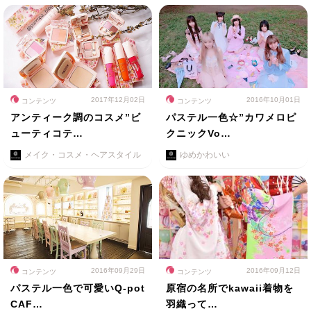
2017年12月02日
2016年10月01日
コンテンツ
コンテンツ
アンティーク調のコスメ”ビ
パステル一色☆”カワメロピ
ューティコテ…
クニックVo…
メイク・コスメ・ヘアスタイル
ゆめかわいい
2016年09月29日
2016年09月12日
コンテンツ
コンテンツ
パステル一色で可愛いQ-pot
原宿の名所でkawaii着物を
CAF…
羽織って…