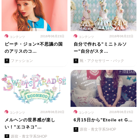
2016年06月23日
2016年06月22日
コンテンツ
コンテンツ
ピーチ・ジョン×不思議の国
自分で作れる”ミニトルソ
のアリスのコ…
ー”自分がスタ…
ファッション
靴・アクセサリー・バック
2016年06月20日
2016年06月15日
コンテンツ
コンテンツ
メルヘンの世界感が楽し
6月15日から”Etoile et G…
い！”エコネコ”…
原宿・青文字系SHOP
原宿・青文字系SHOP