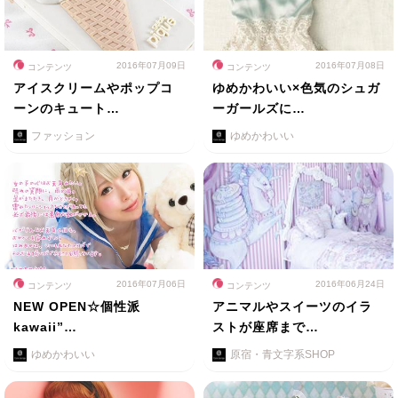
2016年07月09日
2016年07月08日
コンテンツ
コンテンツ
アイスクリームやポップコ
ゆめかわいい×色気のシュガ
ーンのキュート…
ーガールズに…
ファッション
ゆめかわいい
2016年07月06日
2016年06月24日
コンテンツ
コンテンツ
NEW OPEN☆個性派
アニマルやスイーツのイラ
kawaii”…
ストが座席まで…
ゆめかわいい
原宿・青文字系SHOP