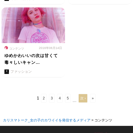
2016年06月14日
コンテンツ
ゆめかわいいの次は甘くて
毒々しいキャン…
ファッション
1
2
3
4
5
次 ›
»
…
カリスマトーク_女の子のカワイイを発信するメディア
>
コンテンツ