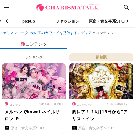
い
pickup
ファッション
原宿・青文字系SHOP
カリスマトーク_女の子のカワイイを発信するメディア
>
コンテンツ
コンテンツ
ランキング
新着順
2016年06月13日
2016年06月12日
コンテンツ
コンテンツ
メルヘンでkawaiiネイルサ
劇レア！？6月15日から”ア
ロン”P…
リス・イン…
原宿・青文字系SHOP
原宿・青文字系SHOP