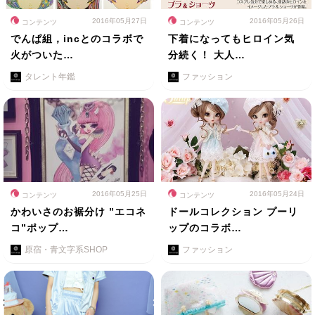
2016年05月27日
2016年05月26日
コンテンツ
コンテンツ
でんぱ組，incとのコラボで
下着になってもヒロイン気
火がついた…
分続く！ 大人…
タレント年鑑
ファッション
2016年05月25日
2016年05月24日
コンテンツ
コンテンツ
かわいさのお裾分け ”エコネ
ドールコレクション プーリ
コ”ポップ…
ップのコラボ…
原宿・青文字系SHOP
ファッション