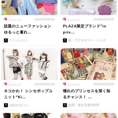
2016年05月23日
2016年05月22日
コンテンツ
コンテンツ
話題のニューファッション
PLAZA限定ブランド”in
ゆるっと着れ…
priv…
ファッション
靴・アクセサリー・バック
2016年05月21日
2016年05月20日
コンテンツ
コンテンツ
ネコかわ！ シンセポップユ
憧れのプリンセスを深く知
ニット“Ki…
るチャンス！ …
ゆめかわいい
原宿・青文字系SHOP