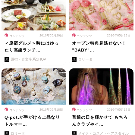
2016年05月20日
2016年05月19日
コンテンツ
コンテンツ
＜原宿グルメ＞時にはゆっ
オープン特典見逃せない！
たり高級ランチ…
”BABY”…
原宿・青文字系SHOP
ロリータ
2016年05月18日
2016年05月17日
コンテンツ
コンテンツ
Q-pot.が手がける上品なリ
普通の日を輝かせて もちろ
トルマー…
んクラブやイ…
ロリータ
メイク・コスメ・ヘアスタイル