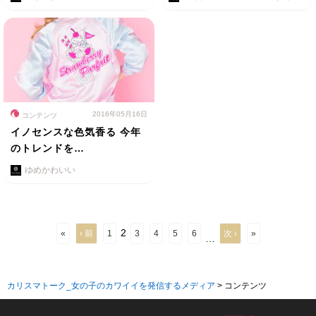
2016年05月16日
コンテンツ
イノセンスな色気香る 今年
のトレンドを…
ゆめかわいい
2
«
‹ 前
1
3
4
5
6
次 ›
»
…
カリスマトーク_女の子のカワイイを発信するメディア
>
コンテンツ