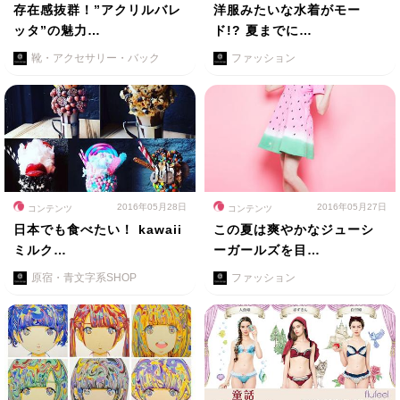
存在感抜群！”アクリルバレ
洋服みたいな水着がモー
ッタ”の魅力…
ド!? 夏までに…
靴・アクセサリー・バック
ファッション
2016年05月28日
2016年05月27日
コンテンツ
コンテンツ
日本でも食べたい！ kawaii
この夏は爽やかなジューシ
ミルク…
ーガールズを目…
原宿・青文字系SHOP
ファッション