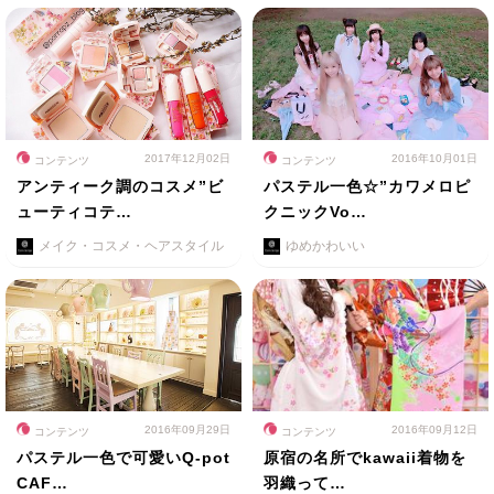
2017年12月02日
2016年10月01日
コンテンツ
コンテンツ
アンティーク調のコスメ”ビ
パステル一色☆”カワメロピ
ューティコテ…
クニックVo…
メイク・コスメ・ヘアスタイル
ゆめかわいい
2016年09月29日
2016年09月12日
コンテンツ
コンテンツ
パステル一色で可愛いQ-pot
原宿の名所でkawaii着物を
CAF…
羽織って…