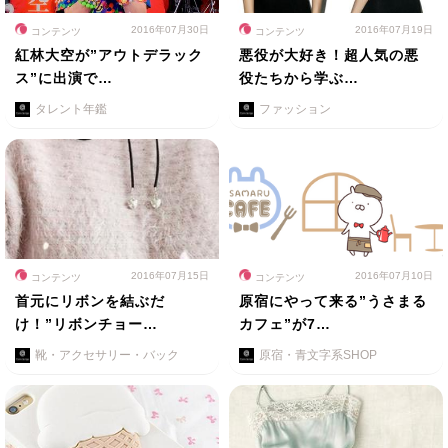
2016年07月30日
2016年07月19日
コンテンツ
コンテンツ
紅林大空が”アウトデラック
悪役が大好き！超人気の悪
ス”に出演で…
役たちから学ぶ…
タレント年鑑
ファッション
2016年07月15日
2016年07月10日
コンテンツ
コンテンツ
首元にリボンを結ぶだ
原宿にやって来る”うさまる
け！”リボンチョー…
カフェ”が7…
靴・アクセサリー・バック
原宿・青文字系SHOP