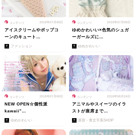
2016年07月09日
2016年07月08日
コンテンツ
コンテンツ
アイスクリームやポップコ
ゆめかわいい×色気のシュガ
ーンのキュート…
ーガールズに…
ファッション
ゆめかわいい
2016年07月06日
2016年06月24日
コンテンツ
コンテンツ
NEW OPEN☆個性派
アニマルやスイーツのイラ
kawaii”…
ストが座席まで…
ゆめかわいい
原宿・青文字系SHOP