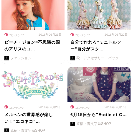
2016年06月23日
2016年06月22日
コンテンツ
コンテンツ
ピーチ・ジョン×不思議の国
自分で作れる”ミニトルソ
のアリスのコ…
ー”自分がスタ…
ファッション
靴・アクセサリー・バック
2016年06月20日
2016年06月15日
コンテンツ
コンテンツ
メルヘンの世界感が楽し
6月15日から”Etoile et G…
い！”エコネコ”…
原宿・青文字系SHOP
原宿・青文字系SHOP