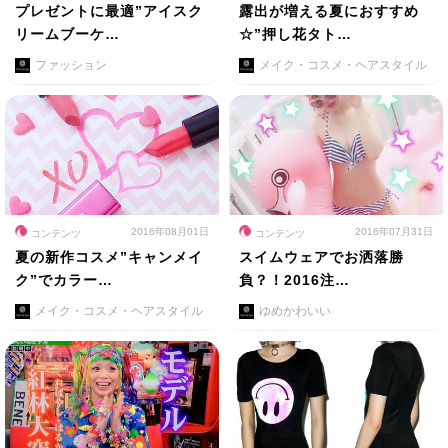
プレゼントに最適”アイスク
露出が増える夏におすすめ
リームブーケ…
☆”押し花タト…
ファッション
メイク・コスメ・ヘアスタイル
2016年08月01日
2016年07月31日
コンテンツ
コンテンツ
夏の新作コスメ”キャンメイ
スイムウェアでお洒落勝
ク”でカラー…
負？！2016注…
メイク・コスメ・ヘアスタイル
ゆめかわいい