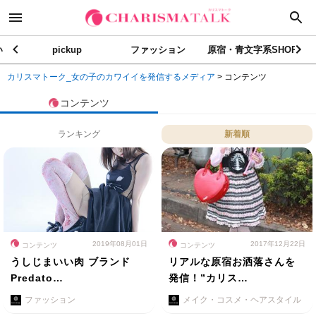
い
pickup
ファッション
原宿・青文字系SHOP
カリスマトーク_女の子のカワイイを発信するメディア
>
コンテンツ
コンテンツ
ランキング
新着順
2019年08月01日
2017年12月22日
コンテンツ
コンテンツ
うしじまいい肉 ブランド
リアルな原宿お洒落さんを
Predato…
発信！”カリス…
ファッション
メイク・コスメ・ヘアスタイル