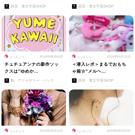
原宿・青文字系SHOP
原宿・青文字系SHOP
2016年09月04日
2016年08月25日
コンテンツ
コンテンツ
チュチュアンナの新作ソッ
＜潜入レポ＞まるでおもち
クスは”ゆめか…
ゃ箱☆”メルヘ…
靴・アクセサリー・バック
原宿・青文字系SHOP
2016年08月14日
2016年08月02日
コンテンツ
コンテンツ