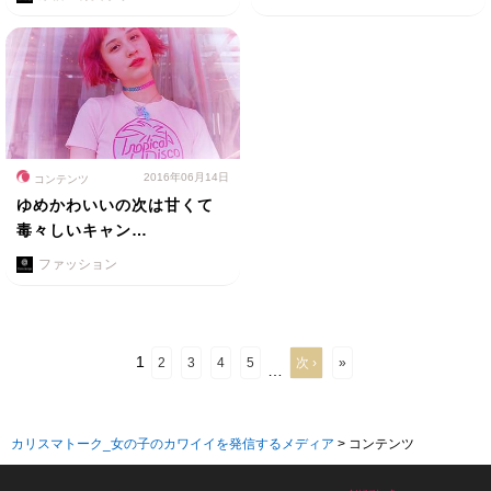
2016年06月14日
コンテンツ
ゆめかわいいの次は甘くて
毒々しいキャン…
ファッション
1
2
3
4
5
次 ›
»
…
カリスマトーク_女の子のカワイイを発信するメディア
>
コンテンツ