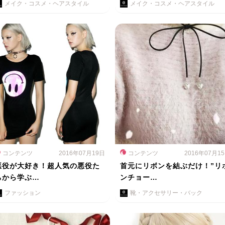
メイク・コスメ・ヘアスタイル
メイク・コスメ・ヘアスタイル
コンテンツ
2016年07月19日
コンテンツ
2016年07月1
悪役が大好き！超人気の悪役た
首元にリボンを結ぶだけ！”リ
ちから学ぶ…
ンチョー…
ファッション
靴・アクセサリー・バック