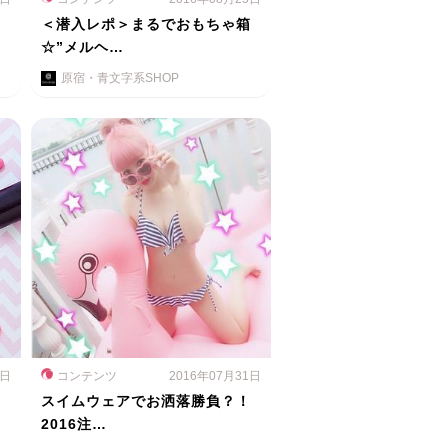
ス
＜潜入レポ＞まるでおもちゃ箱
☆”メルヘ…
原宿・青文字系SHOP
1日
コンテンツ
2016年07月31日
スイムウェアでお洒落勝負？！
2016注…