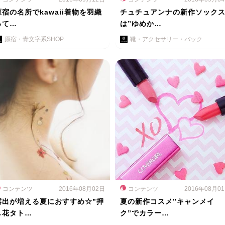
原宿の名所でkawaii着物を羽織
チュチュアンナの新作ソック
って…
は”ゆめか…
原宿・青文字系SHOP
靴・アクセサリー・バック
コンテンツ
2016年08月02日
コンテンツ
2016年08月0
露出が増える夏におすすめ☆”押
夏の新作コスメ”キャンメイ
し花タト…
ク”でカラー…