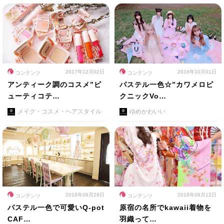
2017年12月02日
2016年10月01日
コンテンツ
コンテンツ
アンティーク調のコスメ”ビ
パステル一色☆”カワメロピ
ューティコテ…
クニックVo…
メイク・コスメ・ヘアスタイル
ゆめかわいい
2016年09月29日
2016年09月12日
コンテンツ
コンテンツ
パステル一色で可愛いQ-pot
原宿の名所でkawaii着物を
CAF…
羽織って…