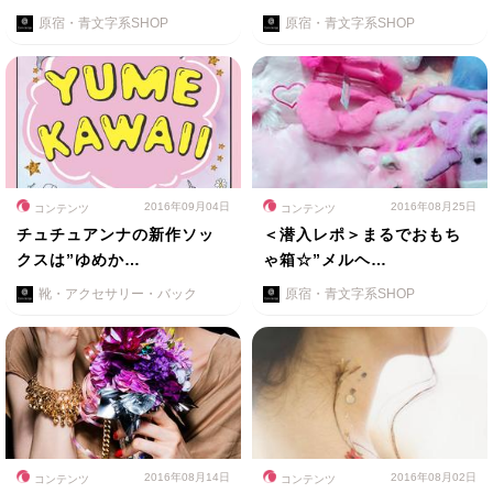
原宿・青文字系SHOP
原宿・青文字系SHOP
2016年09月04日
2016年08月25日
コンテンツ
コンテンツ
チュチュアンナの新作ソッ
＜潜入レポ＞まるでおもち
クスは”ゆめか…
ゃ箱☆”メルヘ…
靴・アクセサリー・バック
原宿・青文字系SHOP
2016年08月14日
2016年08月02日
コンテンツ
コンテンツ