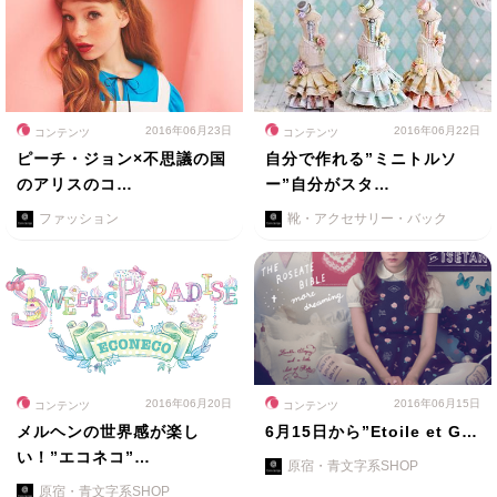
2016年06月23日
2016年06月22日
コンテンツ
コンテンツ
ピーチ・ジョン×不思議の国
自分で作れる”ミニトルソ
のアリスのコ…
ー”自分がスタ…
ファッション
靴・アクセサリー・バック
2016年06月20日
2016年06月15日
コンテンツ
コンテンツ
メルヘンの世界感が楽し
6月15日から”Etoile et G…
い！”エコネコ”…
原宿・青文字系SHOP
原宿・青文字系SHOP