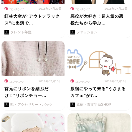
2016年07月30日
2016年07月19日
コンテンツ
コンテンツ
紅林大空が”アウトデラック
悪役が大好き！超人気の悪
ス”に出演で…
役たちから学ぶ…
タレント年鑑
ファッション
2016年07月15日
2016年07月10日
コンテンツ
コンテンツ
首元にリボンを結ぶだ
原宿にやって来る”うさまる
け！”リボンチョー…
カフェ”が7…
靴・アクセサリー・バック
原宿・青文字系SHOP