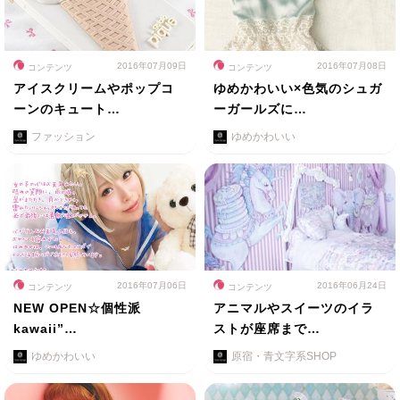
2016年07月09日
2016年07月08日
コンテンツ
コンテンツ
アイスクリームやポップコ
ゆめかわいい×色気のシュガ
ーンのキュート…
ーガールズに…
ファッション
ゆめかわいい
2016年07月06日
2016年06月24日
コンテンツ
コンテンツ
NEW OPEN☆個性派
アニマルやスイーツのイラ
kawaii”…
ストが座席まで…
ゆめかわいい
原宿・青文字系SHOP