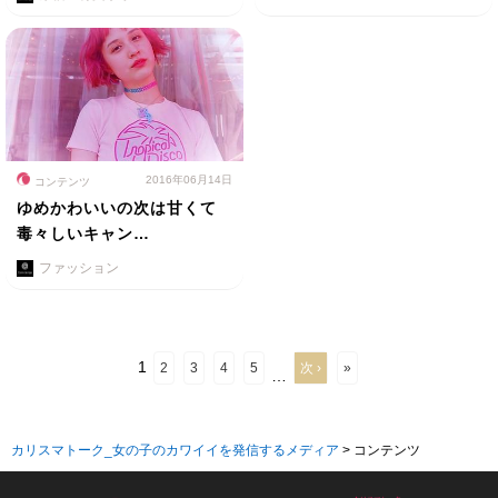
2016年06月14日
コンテンツ
ゆめかわいいの次は甘くて
毒々しいキャン…
ファッション
1
2
3
4
5
次 ›
»
…
カリスマトーク_女の子のカワイイを発信するメディア
>
コンテンツ