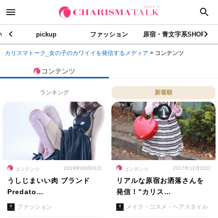
い
pickup
ファッション
原宿・青文字系SHOP
カリスマトーク_女の子のカワイイを発信するメディア
>
コンテンツ
コンテンツ
ランキング
新着順
2019年08月01日
2017年12月22日
コンテンツ
コンテンツ
うしじまいい肉 ブランド
リアルな原宿お洒落さんを
Predato…
発信！”カリス…
ファッション
メイク・コスメ・ヘアスタイル