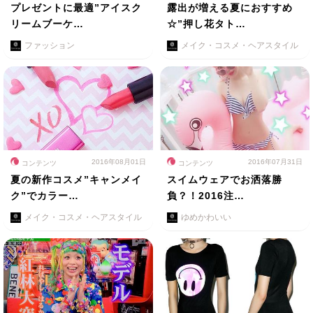
プレゼントに最適”アイスク
露出が増える夏におすすめ
リームブーケ…
☆”押し花タト…
ファッション
メイク・コスメ・ヘアスタイル
2016年08月01日
2016年07月31日
コンテンツ
コンテンツ
夏の新作コスメ”キャンメイ
スイムウェアでお洒落勝
ク”でカラー…
負？！2016注…
メイク・コスメ・ヘアスタイル
ゆめかわいい