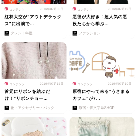
2016年07月30日
2016年07月19日
コンテンツ
コンテンツ
紅林大空が”アウトデラック
悪役が大好き！超人気の悪
ス”に出演で…
役たちから学ぶ…
タレント年鑑
ファッション
2016年07月15日
2016年07月10日
コンテンツ
コンテンツ
首元にリボンを結ぶだ
原宿にやって来る”うさまる
け！”リボンチョー…
カフェ”が7…
靴・アクセサリー・バック
原宿・青文字系SHOP