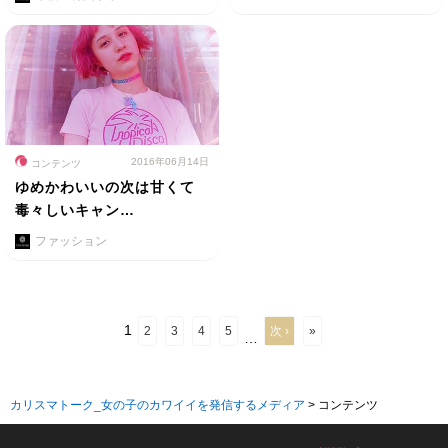
2016年06月14日
コンテンツ
ゆめかわいいの次は甘くて
毒々しいキャン…
ファッション
1
2
3
4
5
次 ›
»
…
カリスマトーク_女の子のカワイイを発信するメディア
>
コンテンツ