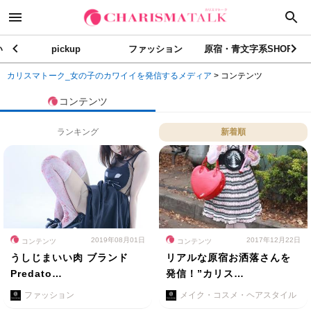
い
pickup
ファッション
原宿・青文字系SHOP
カリスマトーク_女の子のカワイイを発信するメディア
>
コンテンツ
コンテンツ
ランキング
新着順
2019年08月01日
2017年12月22日
コンテンツ
コンテンツ
うしじまいい肉 ブランド
リアルな原宿お洒落さんを
Predato…
発信！”カリス…
ファッション
メイク・コスメ・ヘアスタイル