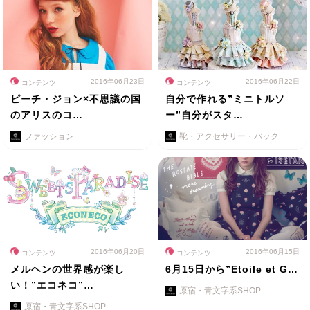
2016年06月23日
2016年06月22日
コンテンツ
コンテンツ
ピーチ・ジョン×不思議の国
自分で作れる”ミニトルソ
のアリスのコ…
ー”自分がスタ…
ファッション
靴・アクセサリー・バック
2016年06月20日
2016年06月15日
コンテンツ
コンテンツ
メルヘンの世界感が楽し
6月15日から”Etoile et G…
い！”エコネコ”…
原宿・青文字系SHOP
原宿・青文字系SHOP