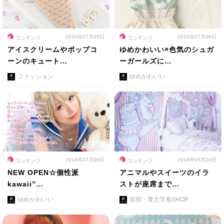
2016年07月09日
2016年07月08日
コンテンツ
コンテンツ
アイスクリームやポップコ
ゆめかわいい×色気のシュガ
ーンのキュート…
ーガールズに…
ファッション
ゆめかわいい
2016年07月06日
2016年06月24日
コンテンツ
コンテンツ
NEW OPEN☆個性派
アニマルやスイーツのイラ
kawaii”…
ストが座席まで…
ゆめかわいい
原宿・青文字系SHOP