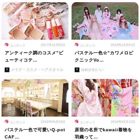
2017年12月02日
2016年10月01日
コンテンツ
コンテンツ
アンティーク調のコスメ”ビ
パステル一色☆”カワメロピ
ューティコテ…
クニックVo…
メイク・コスメ・ヘアスタイル
ゆめかわいい
2016年09月29日
2016年09月12日
コンテンツ
コンテンツ
パステル一色で可愛いQ-pot
原宿の名所でkawaii着物を
CAF…
羽織って…