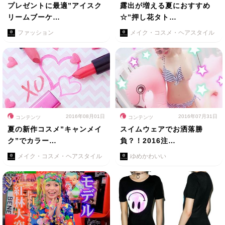
プレゼントに最適”アイスク
露出が増える夏におすすめ
リームブーケ…
☆”押し花タト…
ファッション
メイク・コスメ・ヘアスタイル
2016年08月01日
2016年07月31日
コンテンツ
コンテンツ
夏の新作コスメ”キャンメイ
スイムウェアでお洒落勝
ク”でカラー…
負？！2016注…
メイク・コスメ・ヘアスタイル
ゆめかわいい