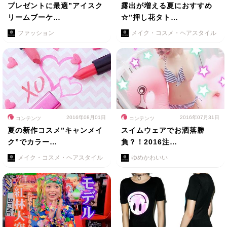
プレゼントに最適”アイスク
露出が増える夏におすすめ
リームブーケ…
☆”押し花タト…
ファッション
メイク・コスメ・ヘアスタイル
2016年08月01日
2016年07月31日
コンテンツ
コンテンツ
夏の新作コスメ”キャンメイ
スイムウェアでお洒落勝
ク”でカラー…
負？！2016注…
メイク・コスメ・ヘアスタイル
ゆめかわいい