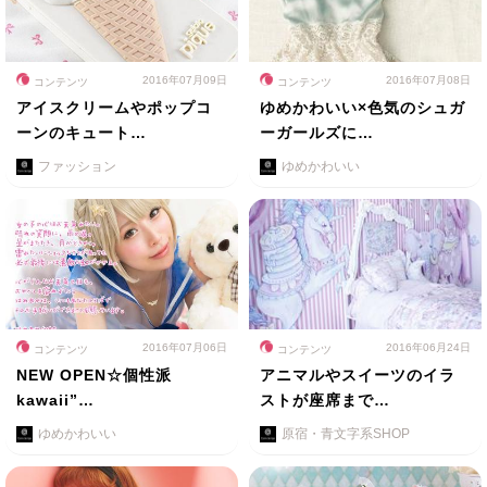
2016年07月09日
2016年07月08日
コンテンツ
コンテンツ
アイスクリームやポップコ
ゆめかわいい×色気のシュガ
ーンのキュート…
ーガールズに…
ファッション
ゆめかわいい
2016年07月06日
2016年06月24日
コンテンツ
コンテンツ
NEW OPEN☆個性派
アニマルやスイーツのイラ
kawaii”…
ストが座席まで…
ゆめかわいい
原宿・青文字系SHOP