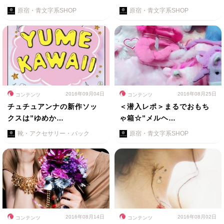
原宿・青文字系SHOP
原宿・青文字系SHOP
2016年09月04日
2016年08月25日
コンテンツ
コンテンツ
チュチュアンナの新作ソッ
＜潜入レポ＞まるでおもち
クスは”ゆめか…
ゃ箱☆”メルヘ…
靴・アクセサリー・バック
原宿・青文字系SHOP
2016年08月14日
2016年08月02日
コンテンツ
コンテンツ