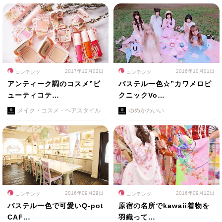
2017年12月02日
2016年10月01日
コンテンツ
コンテンツ
アンティーク調のコスメ”ビ
パステル一色☆”カワメロピ
ューティコテ…
クニックVo…
メイク・コスメ・ヘアスタイル
ゆめかわいい
2016年09月29日
2016年09月12日
コンテンツ
コンテンツ
パステル一色で可愛いQ-pot
原宿の名所でkawaii着物を
CAF…
羽織って…