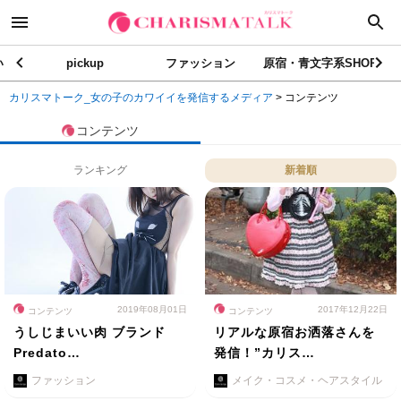
い
pickup
ファッション
原宿・青文字系SHOP
カリスマトーク_女の子のカワイイを発信するメディア
>
コンテンツ
コンテンツ
ランキング
新着順
2019年08月01日
2017年12月22日
コンテンツ
コンテンツ
うしじまいい肉 ブランド
リアルな原宿お洒落さんを
Predato…
発信！”カリス…
ファッション
メイク・コスメ・ヘアスタイル