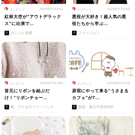
2016年07月30日
2016年07月19日
コンテンツ
コンテンツ
紅林大空が”アウトデラック
悪役が大好き！超人気の悪
ス”に出演で…
役たちから学ぶ…
タレント年鑑
ファッション
2016年07月15日
2016年07月10日
コンテンツ
コンテンツ
首元にリボンを結ぶだ
原宿にやって来る”うさまる
け！”リボンチョー…
カフェ”が7…
靴・アクセサリー・バック
原宿・青文字系SHOP