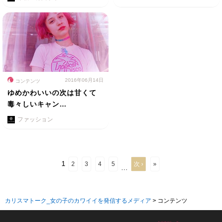
2016年06月14日
コンテンツ
ゆめかわいいの次は甘くて
毒々しいキャン…
ファッション
1
2
3
4
5
次 ›
»
…
カリスマトーク_女の子のカワイイを発信するメディア
>
コンテンツ