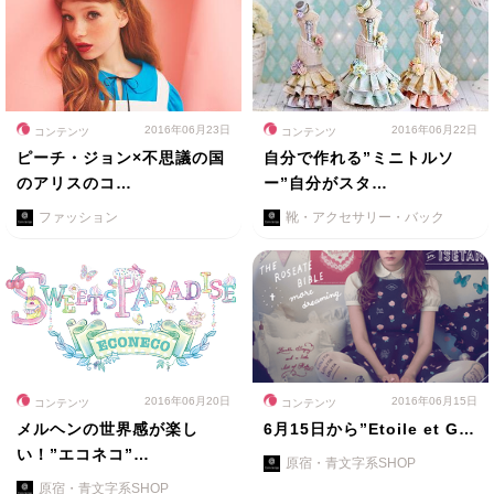
2016年06月23日
2016年06月22日
コンテンツ
コンテンツ
ピーチ・ジョン×不思議の国
自分で作れる”ミニトルソ
のアリスのコ…
ー”自分がスタ…
ファッション
靴・アクセサリー・バック
2016年06月20日
2016年06月15日
コンテンツ
コンテンツ
メルヘンの世界感が楽し
6月15日から”Etoile et G…
い！”エコネコ”…
原宿・青文字系SHOP
原宿・青文字系SHOP