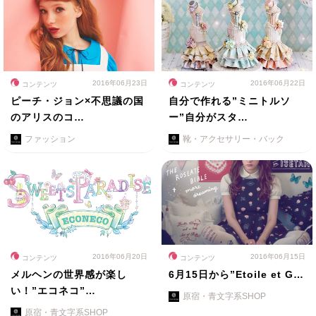
2016年06月23日
2016年06月22日
コンテンツ
コンテンツ
ピーチ・ジョン×不思議の国
自分で作れる”ミニトルソ
のアリスのコ…
ー”自分がスタ…
ファッション
靴・アクセサリー・バック
2016年06月20日
2016年06月15日
コンテンツ
コンテンツ
メルヘンの世界感が楽し
6月15日から”Etoile et G…
い！”エコネコ”…
原宿・青文字系SHOP
原宿・青文字系SHOP