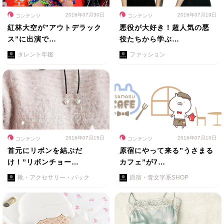
2016年07月30日
2016年07月19日
コンテンツ
コンテンツ
紅林大空が”アウトデラック
悪役が大好き！超人気の悪
ス”に出演で…
役たちから学ぶ…
タレント年鑑
ファッション
2016年07月15日
2016年07月10日
コンテンツ
コンテンツ
首元にリボンを結ぶだ
原宿にやって来る”うさまる
け！”リボンチョー…
カフェ”が7…
靴・アクセサリー・バック
原宿・青文字系SHOP