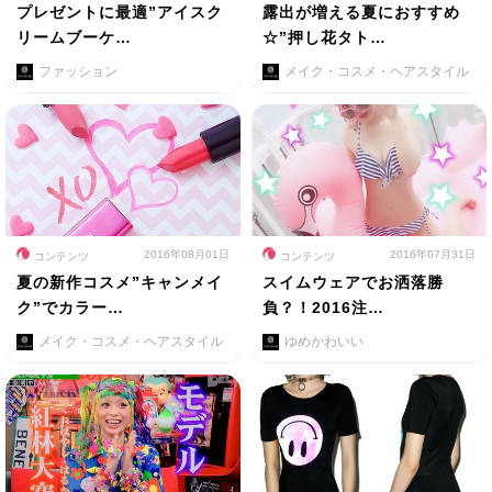
プレゼントに最適”アイスク
露出が増える夏におすすめ
リームブーケ…
☆”押し花タト…
ファッション
メイク・コスメ・ヘアスタイル
2016年08月01日
2016年07月31日
コンテンツ
コンテンツ
夏の新作コスメ”キャンメイ
スイムウェアでお洒落勝
ク”でカラー…
負？！2016注…
メイク・コスメ・ヘアスタイル
ゆめかわいい