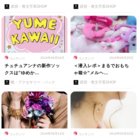
原宿・青文字系SHOP
原宿・青文字系SHOP
2016年09月04日
2016年08月25日
コンテンツ
コンテンツ
チュチュアンナの新作ソッ
＜潜入レポ＞まるでおもち
クスは”ゆめか…
ゃ箱☆”メルヘ…
靴・アクセサリー・バック
原宿・青文字系SHOP
2016年08月14日
2016年08月02日
コンテンツ
コンテンツ