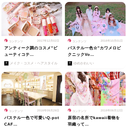
2017年12月02日
2016年10月01日
コンテンツ
コンテンツ
アンティーク調のコスメ”ビ
パステル一色☆”カワメロピ
ューティコテ…
クニックVo…
メイク・コスメ・ヘアスタイル
ゆめかわいい
2016年09月29日
2016年09月12日
コンテンツ
コンテンツ
パステル一色で可愛いQ-pot
原宿の名所でkawaii着物を
CAF…
羽織って…