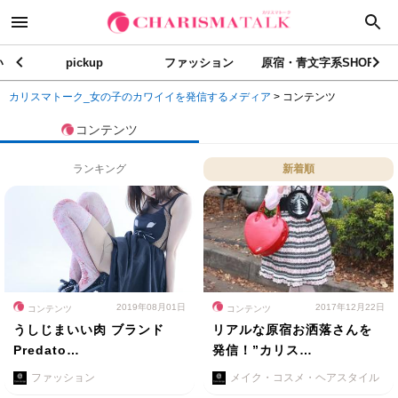
い
pickup
ファッション
原宿・青文字系SHOP
カリスマトーク_女の子のカワイイを発信するメディア
>
コンテンツ
コンテンツ
ランキング
新着順
2019年08月01日
2017年12月22日
コンテンツ
コンテンツ
うしじまいい肉 ブランド
リアルな原宿お洒落さんを
Predato…
発信！”カリス…
ファッション
メイク・コスメ・ヘアスタイル