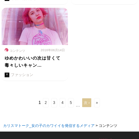
2016年06月14日
コンテンツ
ゆめかわいいの次は甘くて
毒々しいキャン…
ファッション
1
2
3
4
5
次 ›
»
…
カリスマトーク_女の子のカワイイを発信するメディア
>
コンテンツ