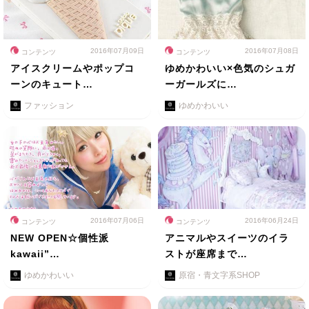
2016年07月09日
2016年07月08日
コンテンツ
コンテンツ
アイスクリームやポップコ
ゆめかわいい×色気のシュガ
ーンのキュート…
ーガールズに…
ファッション
ゆめかわいい
2016年07月06日
2016年06月24日
コンテンツ
コンテンツ
NEW OPEN☆個性派
アニマルやスイーツのイラ
kawaii”…
ストが座席まで…
ゆめかわいい
原宿・青文字系SHOP