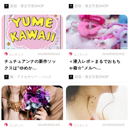
原宿・青文字系SHOP
原宿・青文字系SHOP
2016年09月04日
2016年08月25日
コンテンツ
コンテンツ
チュチュアンナの新作ソッ
＜潜入レポ＞まるでおもち
クスは”ゆめか…
ゃ箱☆”メルヘ…
靴・アクセサリー・バック
原宿・青文字系SHOP
2016年08月14日
2016年08月02日
コンテンツ
コンテンツ