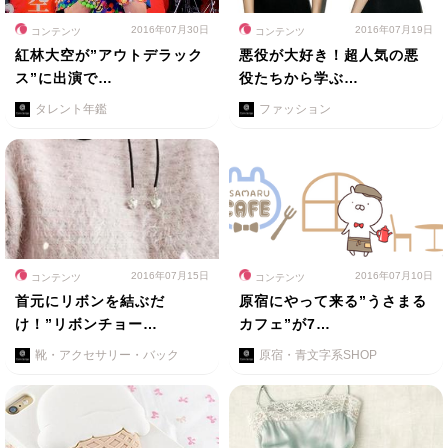
2016年07月30日
2016年07月19日
コンテンツ
コンテンツ
紅林大空が”アウトデラック
悪役が大好き！超人気の悪
ス”に出演で…
役たちから学ぶ…
タレント年鑑
ファッション
2016年07月15日
2016年07月10日
コンテンツ
コンテンツ
首元にリボンを結ぶだ
原宿にやって来る”うさまる
け！”リボンチョー…
カフェ”が7…
靴・アクセサリー・バック
原宿・青文字系SHOP