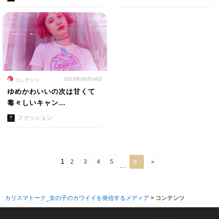
2016年06月14日
コンテンツ
ゆめかわいいの次は甘くて
毒々しいキャン…
ファッション
1
2
3
4
5
次 ›
»
…
カリスマトーク_女の子のカワイイを発信するメディア
>
コンテンツ