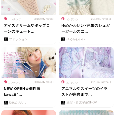
2016年07月09日
2016年07月08日
コンテンツ
コンテンツ
アイスクリームやポップコ
ゆめかわいい×色気のシュガ
ーンのキュート…
ーガールズに…
ファッション
ゆめかわいい
2016年07月06日
2016年06月24日
コンテンツ
コンテンツ
NEW OPEN☆個性派
アニマルやスイーツのイラ
kawaii”…
ストが座席まで…
ゆめかわいい
原宿・青文字系SHOP