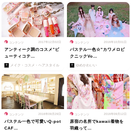
2017年12月02日
2016年10月01日
コンテンツ
コンテンツ
アンティーク調のコスメ”ビ
パステル一色☆”カワメロピ
ューティコテ…
クニックVo…
メイク・コスメ・ヘアスタイル
ゆめかわいい
2016年09月29日
2016年09月12日
コンテンツ
コンテンツ
パステル一色で可愛いQ-pot
原宿の名所でkawaii着物を
CAF…
羽織って…