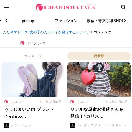
い
pickup
ファッション
原宿・青文字系SHOP
カリスマトーク_女の子のカワイイを発信するメディア
>
コンテンツ
コンテンツ
ランキング
新着順
2019年08月01日
2017年12月22日
コンテンツ
コンテンツ
うしじまいい肉 ブランド
リアルな原宿お洒落さんを
Predato…
発信！”カリス…
ファッション
メイク・コスメ・ヘアスタイル