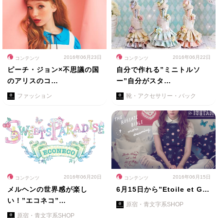
2016年06月23日
2016年06月22日
コンテンツ
コンテンツ
ピーチ・ジョン×不思議の国
自分で作れる”ミニトルソ
のアリスのコ…
ー”自分がスタ…
ファッション
靴・アクセサリー・バック
2016年06月20日
2016年06月15日
コンテンツ
コンテンツ
メルヘンの世界感が楽し
6月15日から”Etoile et G…
い！”エコネコ”…
原宿・青文字系SHOP
原宿・青文字系SHOP