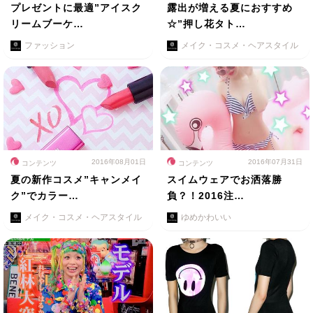
プレゼントに最適”アイスク
露出が増える夏におすすめ
リームブーケ…
☆”押し花タト…
ファッション
メイク・コスメ・ヘアスタイル
2016年08月01日
2016年07月31日
コンテンツ
コンテンツ
夏の新作コスメ”キャンメイ
スイムウェアでお洒落勝
ク”でカラー…
負？！2016注…
メイク・コスメ・ヘアスタイル
ゆめかわいい