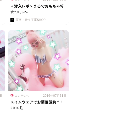
ス
＜潜入レポ＞まるでおもちゃ箱
☆”メルヘ…
原宿・青文字系SHOP
1日
コンテンツ
2016年07月31日
スイムウェアでお洒落勝負？！
2016注…