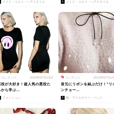
メイク・コスメ・ヘアスタイル
メイク・コスメ・ヘアスタイル
コンテンツ
2016年07月19日
コンテンツ
2016年07月1
悪役が大好き！超人気の悪役た
首元にリボンを結ぶだけ！”リ
ちから学ぶ…
ンチョー…
ファッション
靴・アクセサリー・バック