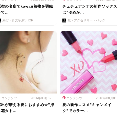
原宿の名所でkawaii着物を羽織
チュチュアンナの新作ソック
って…
は”ゆめか…
原宿・青文字系SHOP
靴・アクセサリー・バック
コンテンツ
2016年08月02日
コンテンツ
2016年08月0
露出が増える夏におすすめ☆”押
夏の新作コスメ”キャンメイ
し花タト…
ク”でカラー…