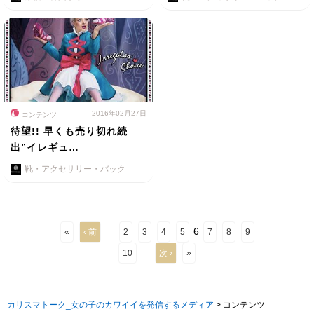
2016年02月27日
コンテンツ
待望!! 早くも売り切れ続
出”イレギュ…
靴・アクセサリー・バック
6
«
‹ 前
2
3
4
5
7
8
9
…
10
次 ›
»
…
カリスマトーク_女の子のカワイイを発信するメディア
>
コンテンツ