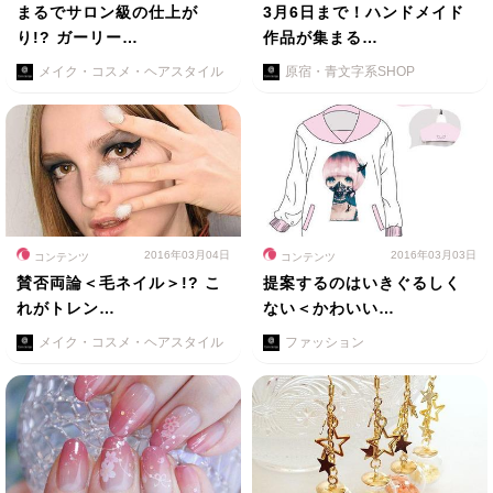
まるでサロン級の仕上が
3月6日まで！ハンドメイド
り!? ガーリー…
作品が集まる…
メイク・コスメ・ヘアスタイル
原宿・青文字系SHOP
2016年03月04日
2016年03月03日
コンテンツ
コンテンツ
賛否両論＜毛ネイル＞!? こ
提案するのはいきぐるしく
れがトレン…
ない＜かわいい…
メイク・コスメ・ヘアスタイル
ファッション