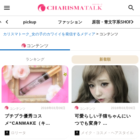
い
pickup
ファッション
原宿・青文字系SHOP
カリスマトーク_女の子のカワイイを発信するメディア
>
コンテンツ
コンテンツ
ランキング
新着順
2016年03月09日
2016年03月09日
コンテンツ
コンテンツ
プチプラ優秀コス
可愛らしい子猫ちゃんにい
メ“CANMAKE（キ…
つでも変身? …
ロリータ
メイク・コスメ・ヘアスタイル