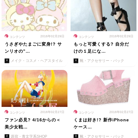
2016年02月29日
2016年02月29日
コンテンツ
コンテンツ
うさぎやたまごに変身!? サ
もっと可愛くする? 自分だ
ンリオの”…
けの１足にな…
メイク・コスメ・ヘアスタイル
靴・アクセサリー・バック
2016年02月27日
2016年02月27日
コンテンツ
コンテンツ
ファン必見? 4/16からの＜
くまは好き!? 新作iPhone
美少女戦…
ケース…
原宿・青文字系SHOP
靴・アクセサリー・バック