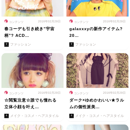
2016年02月29日
2016年02月29日
コンテンツ
コンテンツ
春コーデも引き続き”宇宙
galaxxxyの新作アイテム?
柄”? ACD…
20…
ファッション
ファッション
2016年02月29日
2016年02月29日
コンテンツ
コンテンツ
☆閲覧注意☆誰でも憧れる
ダーク×ゆめかわいい★ラル
立体小顔を叶え…
ムの個性派美…
メイク・コスメ・ヘアスタイル
メイク・コスメ・ヘアスタイル