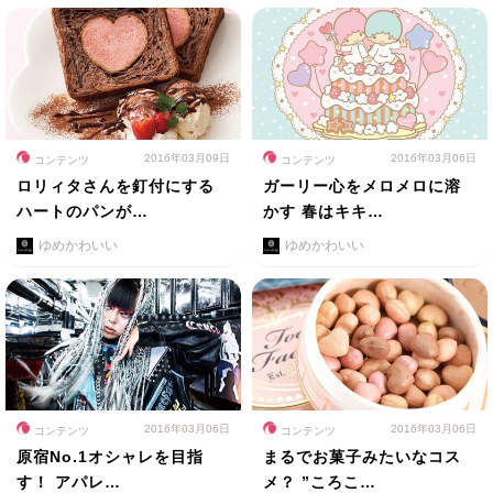
2016年03月09日
2016年03月06日
コンテンツ
コンテンツ
ロリィタさんを釘付にする
ガーリー心をメロメロに溶
ハートのパンが…
かす 春はキキ…
ゆめかわいい
ゆめかわいい
2016年03月06日
2016年03月06日
コンテンツ
コンテンツ
原宿No.1オシャレを目指
まるでお菓子みたいなコス
す！ アパレ…
メ？ ”ころこ…