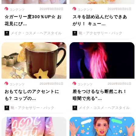
2016年03月02日
2016年03月01日
コンテンツ
コンテンツ
☆ガーリー度300％UP☆ お
スキを詰め込んだらできあ
花見にぴ…
がり！ キュー…
メイク・コスメ・ヘアスタイル
靴・アクセサリー・バック
2016年03月01日
2016年03月01日
コンテンツ
コンテンツ
おもてなしのアクセントに
差をつけるなら断然これ！
も? コップの…
暗闇で光る”…
靴・アクセサリー・バック
メイク・コスメ・ヘアスタイル