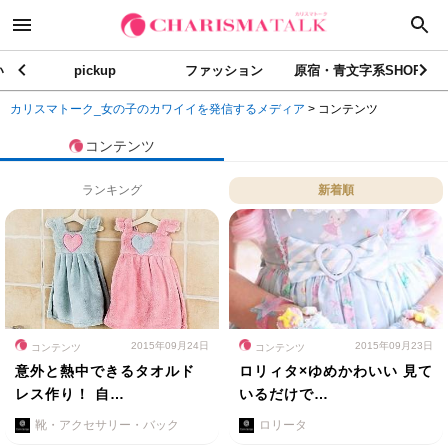
い
pickup
ファッション
原宿・青文字系SHOP
カリスマトーク_女の子のカワイイを発信するメディア
>
コンテンツ
コンテンツ
ランキング
新着順
2015年09月24日
2015年09月23日
コンテンツ
コンテンツ
意外と熱中できるタオルド
ロリィタ×ゆめかわいい 見て
レス作り！ 自…
いるだけで…
靴・アクセサリー・バック
ロリータ