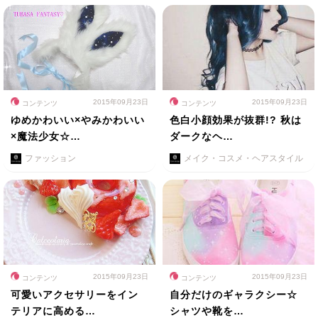
2015年09月23日
2015年09月23日
コンテンツ
コンテンツ
ゆめかわいい×やみかわいい
色白小顔効果が抜群!? 秋は
×魔法少女☆…
ダークなヘ…
ファッション
メイク・コスメ・ヘアスタイル
2015年09月23日
2015年09月23日
コンテンツ
コンテンツ
可愛いアクセサリーをイン
自分だけのギャラクシー☆
テリアに高める…
シャツや靴を…