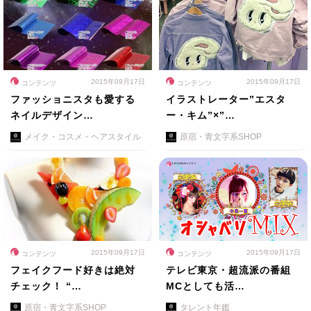
2015年09月17日
2015年09月17日
コンテンツ
コンテンツ
ファッショニスタも愛する
イラストレーター”エスタ
ネイルデザイン…
ー・キム”×”…
メイク・コスメ・ヘアスタイル
原宿・青文字系SHOP
2015年09月17日
2015年09月17日
コンテンツ
コンテンツ
フェイクフード好きは絶対
テレビ東京・超流派の番組
チェック！ “…
MCとしても活…
原宿・青文字系SHOP
タレント年鑑