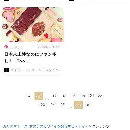
2015年09月15日
コンテンツ
日本未上陸なのにファン多
し！ ”Too…
メイク・コスメ・ヘアスタイル
21
«
‹ 前
17
18
19
20
22
…
23
24
25
次 ›
»
…
カリスマトーク_女の子のカワイイを発信するメディア
>
コンテンツ