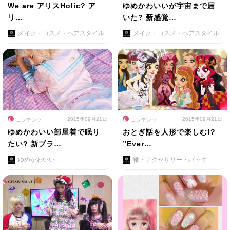
We are アリスHolic? ア
ゆめかわいいが宇宙まで届
リ…
いた? 新感覚…
メイク・コスメ・ヘアスタイル
メイク・コスメ・ヘアスタイル
2015年09月21日
2015年09月21日
コンテンツ
コンテンツ
ゆめかわいい部屋着で眠り
おとぎ話を人形で楽しむ!?
たい? 新ブラ…
”Ever…
ゆめかわいい
靴・アクセサリー・バック