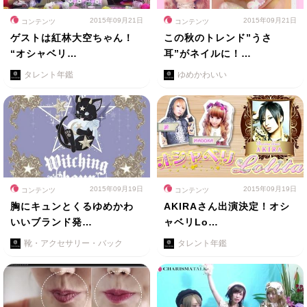
2015年09月21日
2015年09月21日
コンテンツ
コンテンツ
ゲストは紅林大空ちゃん！
この秋のトレンド”うさ
“オシャベリ…
耳”がネイルに！…
タレント年鑑
ゆめかわいい
2015年09月19日
2015年09月19日
コンテンツ
コンテンツ
胸にキュンとくるゆめかわ
AKIRAさん出演決定！オシ
いいブランド発…
ャベリLo…
靴・アクセサリー・バック
タレント年鑑