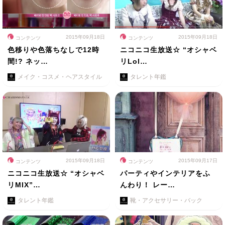
2015年09月18日
2015年09月18日
コンテンツ
コンテンツ
色移りや色落ちなしで12時
ニコニコ生放送☆ “オシャベ
間!? ネッ…
リLol…
メイク・コスメ・ヘアスタイル
タレント年鑑
2015年09月18日
2015年09月17日
コンテンツ
コンテンツ
ニコニコ生放送☆ “オシャベ
パーティやインテリアをふ
リMIX”…
んわり！ レー…
タレント年鑑
靴・アクセサリー・バック