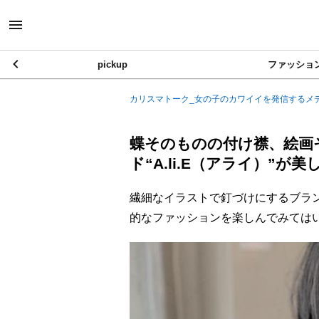
pickup
ファッショ
カリスマトーク_女の子のカワイイを発信するメ
蝶そのものの付け襟、絵画そ
ド“A.li.E（アライ）”が美
繊細なイラストで釘づけにするブランド
的なファッションを楽しんでみては