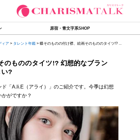
ン
原宿・青文字系SHOP
ディア
>
タレント年鑑
>
蝶そのものの付け襟、絵画そのもののタイツ!? ...
のもののタイツ!? 幻想的なブラン
しい?
「A.li.E（アライ）」のご紹介です。今季は幻想
いかがですか？