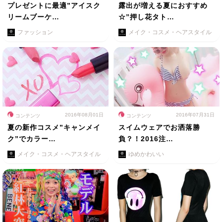
プレゼントに最適”アイスク
露出が増える夏におすすめ
リームブーケ…
☆”押し花タト…
ファッション
メイク・コスメ・ヘアスタイル
2016年08月01日
2016年07月31日
コンテンツ
コンテンツ
夏の新作コスメ”キャンメイ
スイムウェアでお洒落勝
ク”でカラー…
負？！2016注…
メイク・コスメ・ヘアスタイル
ゆめかわいい