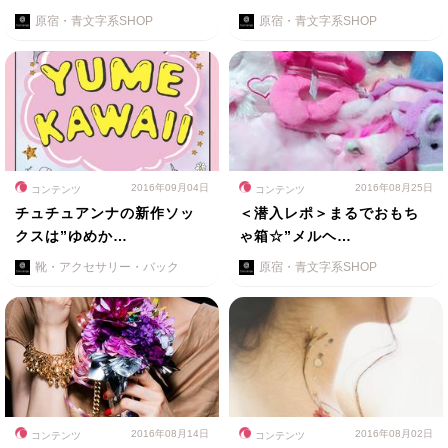
原宿・青文字系SHOP
原宿・青文字系SHOP
2016年09月04日
2016年08月25日
コンテンツ
コンテンツ
チュチュアンナの新作ソッ
＜潜入レポ＞まるでおもち
クスは”ゆめか…
ゃ箱☆”メルヘ…
靴・アクセサリー・バック
原宿・青文字系SHOP
2016年08月14日
2016年08月02日
コンテンツ
コンテンツ