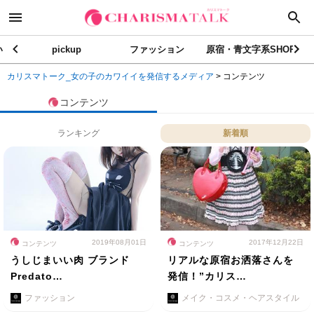
い
pickup
ファッション
原宿・青文字系SHOP
カリスマトーク_女の子のカワイイを発信するメディア
>
コンテンツ
コンテンツ
ランキング
新着順
2019年08月01日
2017年12月22日
コンテンツ
コンテンツ
うしじまいい肉 ブランド
リアルな原宿お洒落さんを
Predato…
発信！”カリス…
ファッション
メイク・コスメ・ヘアスタイル