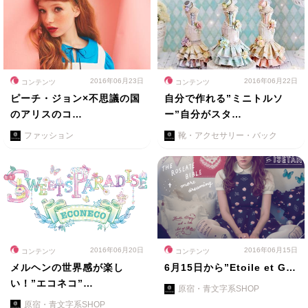
2016年06月23日
2016年06月22日
コンテンツ
コンテンツ
ピーチ・ジョン×不思議の国
自分で作れる”ミニトルソ
のアリスのコ…
ー”自分がスタ…
ファッション
靴・アクセサリー・バック
2016年06月20日
2016年06月15日
コンテンツ
コンテンツ
メルヘンの世界感が楽し
6月15日から”Etoile et G…
い！”エコネコ”…
原宿・青文字系SHOP
原宿・青文字系SHOP