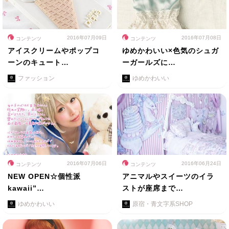
2016年07月09日
2016年07月08日
コンテンツ
コンテンツ
アイスクリームやポップコ
ゆめかわいい×色気のシュガ
ーンのキュート…
ーガールズに…
ファッション
ゆめかわいい
2016年07月06日
2016年06月24日
コンテンツ
コンテンツ
NEW OPEN☆個性派
アニマルやスイーツのイラ
kawaii”…
ストが座席まで…
ゆめかわいい
原宿・青文字系SHOP