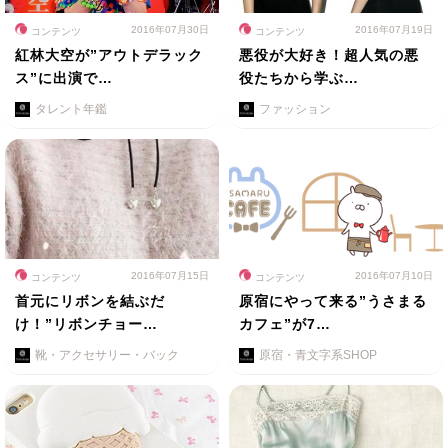
2016年07月30日
2016年07月19日
コンテンツ
コンテンツ
紅林大空が”アウトデラック
悪役が大好き！超人気の悪
ス”に出演で…
役たちから学ぶ…
タレント年鑑
ファッション
2016年07月15日
2016年07月10日
コンテンツ
コンテンツ
首元にリボンを結ぶだ
原宿にやって来る”うさまる
け！”リボンチョー…
カフェ”が7…
靴・アクセサリー・バック
原宿・青文字系SHOP