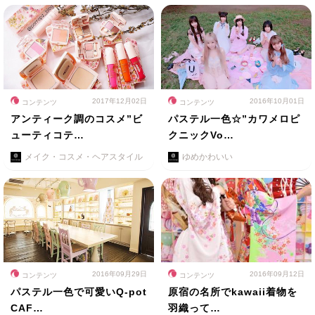
2017年12月02日
2016年10月01日
コンテンツ
コンテンツ
アンティーク調のコスメ”ビ
パステル一色☆”カワメロピ
ューティコテ…
クニックVo…
メイク・コスメ・ヘアスタイル
ゆめかわいい
2016年09月29日
2016年09月12日
コンテンツ
コンテンツ
パステル一色で可愛いQ-pot
原宿の名所でkawaii着物を
CAF…
羽織って…