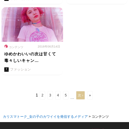
2016年06月14日
コンテンツ
ゆめかわいいの次は甘くて
毒々しいキャン…
ファッション
1
2
3
4
5
次 ›
»
…
カリスマトーク_女の子のカワイイを発信するメディア
>
コンテンツ