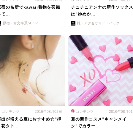
原宿の名所でkawaii着物を羽織
チュチュアンナの新作ソック
って…
は”ゆめか…
原宿・青文字系SHOP
靴・アクセサリー・バック
コンテンツ
2016年08月02日
コンテンツ
2016年08月0
露出が増える夏におすすめ☆”押
夏の新作コスメ”キャンメイ
し花タト…
ク”でカラー…