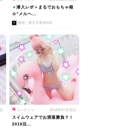
ス
＜潜入レポ＞まるでおもちゃ箱
☆”メルヘ…
原宿・青文字系SHOP
1日
コンテンツ
2016年07月31日
スイムウェアでお洒落勝負？！
2016注…