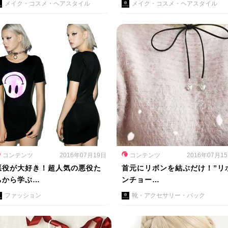
メイク・コスメ・ヘアスタイル
メイク・コスメ・ヘアスタイル
コンテンツ
2016年07月19日
コンテンツ
2016年07月1
悪役が大好き！超人気の悪役た
首元にリボンを結ぶだけ！”リ
ちから学ぶ…
ンチョー…
ファッション
靴・アクセサリー・バック