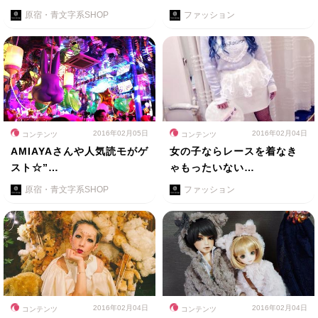
原宿・青文字系SHOP
ファッション
2016年02月05日
2016年02月04日
コンテンツ
コンテンツ
AMIAYAさんや人気読モがゲ
女の子ならレースを着なき
スト☆”…
ゃもったいない…
原宿・青文字系SHOP
ファッション
2016年02月04日
2016年02月04日
コンテンツ
コンテンツ