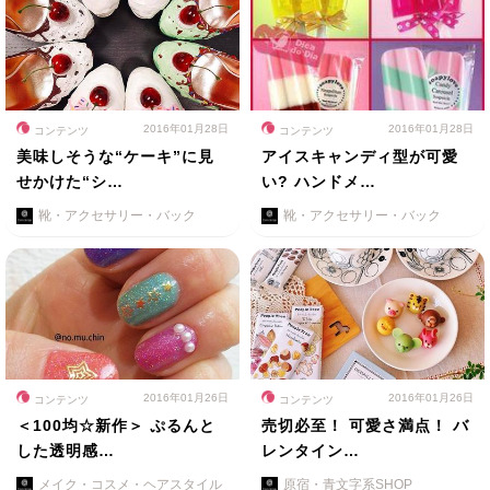
2016年01月28日
2016年01月28日
コンテンツ
コンテンツ
美味しそうな“ケーキ”に見
アイスキャンディ型が可愛
せかけた“シ…
い? ハンドメ…
靴・アクセサリー・バック
靴・アクセサリー・バック
2016年01月26日
2016年01月26日
コンテンツ
コンテンツ
＜100均☆新作＞ ぷるんと
売切必至！ 可愛さ満点！ バ
した透明感…
レンタイン…
メイク・コスメ・ヘアスタイル
原宿・青文字系SHOP