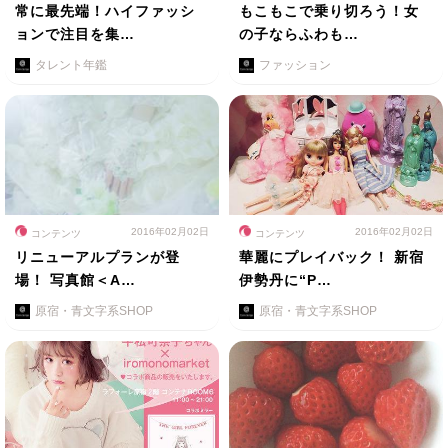
常に最先端！ハイファッシ
もこもこで乗り切ろう！女
ョンで注目を集…
の子ならふわも…
タレント年鑑
ファッション
2016年02月02日
2016年02月02日
コンテンツ
コンテンツ
リニューアルプランが登
華麗にプレイバック！ 新宿
場！ 写真館＜A…
伊勢丹に“P…
原宿・青文字系SHOP
原宿・青文字系SHOP