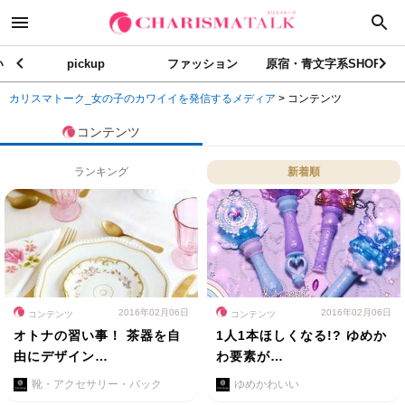
い
pickup
ファッション
原宿・青文字系SHOP
カリスマトーク_女の子のカワイイを発信するメディア
>
コンテンツ
コンテンツ
ランキング
新着順
2016年02月06日
2016年02月06日
コンテンツ
コンテンツ
オトナの習い事！ 茶器を自
1人1本ほしくなる!? ゆめか
由にデザイン…
わ要素が…
靴・アクセサリー・バック
ゆめかわいい