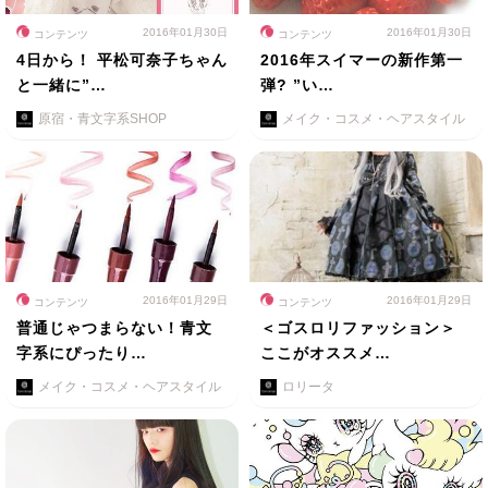
2016年01月30日
2016年01月30日
コンテンツ
コンテンツ
4日から！ 平松可奈子ちゃん
2016年スイマーの新作第一
と一緒に”…
弾? ”い…
原宿・青文字系SHOP
メイク・コスメ・ヘアスタイル
2016年01月29日
2016年01月29日
コンテンツ
コンテンツ
普通じゃつまらない！青文
＜ゴスロリファッション＞
字系にぴったり…
ここがオススメ…
メイク・コスメ・ヘアスタイル
ロリータ