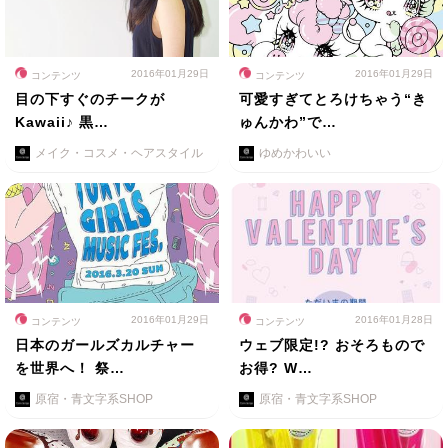
2016年01月29日
2016年01月29日
コンテンツ
コンテンツ
目の下すぐのチークが
可愛すぎてとろけちゃう“き
Kawaii♪ 黒…
ゅんかわ”で…
メイク・コスメ・ヘアスタイル
ゆめかわいい
2016年01月29日
2016年01月28日
コンテンツ
コンテンツ
日本のガールズカルチャー
ウェブ限定!? おそろもので
を世界へ！ 祭…
お得? W…
原宿・青文字系SHOP
原宿・青文字系SHOP