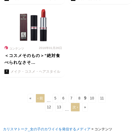
2016年01月26日
コンテンツ
＜コスメそのもの＞“絶対食
べられなさそ…
メイク・コスメ・ヘアスタイル
9
«
‹ 前
5
6
7
8
10
11
…
12
13
次 ›
»
…
カリスマトーク_女の子のカワイイを発信するメディア
>
コンテンツ