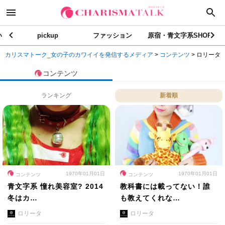
い
pickup
ファッション
原宿・青文字系SHOP
カリスマトーク_女の子のカワイイを発信するメディア
>
コンテンツ
>
ロリータ
コンテンツ
ランキング
新着順
1970年01月01日
1970年01月01日
コンテンツ
コンテンツ
青文字系 憧れ美容室? 2014
教科書には載ってない！誰
冬はカ…
も教えてくれな…
ロリータ
ロリータ