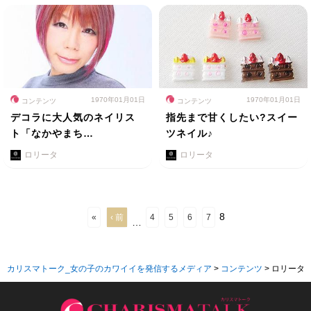
1970年01月01日
1970年01月01日
コンテンツ
コンテンツ
デコラに大人気のネイリス
指先まで甘くしたい?スイー
ト「なかやまち…
ツネイル♪
ロリータ
ロリータ
8
«
‹ 前
4
5
6
7
…
カリスマトーク_女の子のカワイイを発信するメディア
>
コンテンツ
>
ロリータ