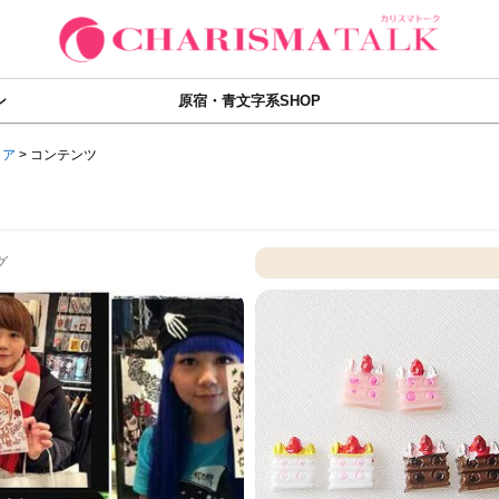
ン
原宿・青文字系SHOP
ィア
>
コンテンツ
グ