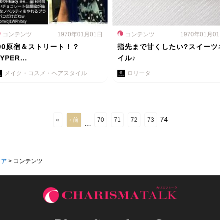
コンテンツ
1970年01月01日
コンテンツ
1970年01月0
’90原宿＆ストリート！？
指先まで甘くしたい?スイーツ
HYPER…
イル♪
メイク・コスメ・ヘアスタイル
ロリータ
74
«
‹ 前
70
71
72
73
…
ィア
>
コンテンツ