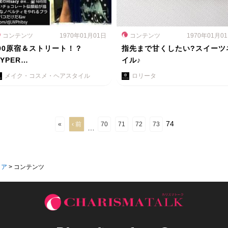
コンテンツ
1970年01月01日
コンテンツ
1970年01月0
’90原宿＆ストリート！？
指先まで甘くしたい?スイーツ
HYPER…
イル♪
メイク・コスメ・ヘアスタイル
ロリータ
74
«
‹ 前
70
71
72
73
…
ィア
>
コンテンツ