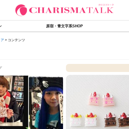
ン
原宿・青文字系SHOP
ィア
>
コンテンツ
グ