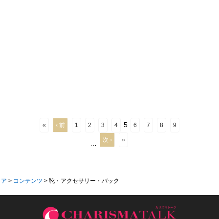
5
«
‹ 前
1
2
3
4
6
7
8
9
次 ›
»
…
ィア
>
コンテンツ
>
靴・アクセサリー・バック