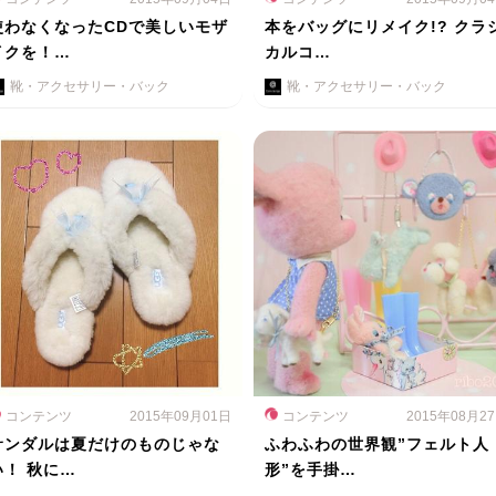
使わなくなったCDで美しいモザ
本をバッグにリメイク!? クラ
イクを！…
カルコ…
靴・アクセサリー・バック
靴・アクセサリー・バック
コンテンツ
2015年09月01日
コンテンツ
2015年08月2
サンダルは夏だけのものじゃな
ふわふわの世界観”フェルト人
い！ 秋に…
形”を手掛…