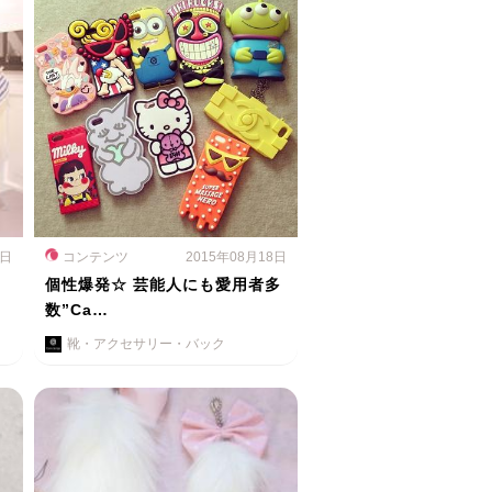
8日
コンテンツ
2015年08月18日
ち
個性爆発☆ 芸能人にも愛用者多
数”Ca…
靴・アクセサリー・バック