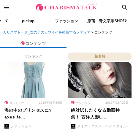
い
pickup
ファッション
原宿・青文字系SHOP
カリスマトーク_女の子のカワイイを発信するメディア
>
コンテンツ
コンテンツ
ランキング
新着順
2016年03月26日
2016年03月25日
コンテンツ
コンテンツ
海の中のプリンセスに?
絶対試したくなる動画特
axes fe…
集！ 西洋人形L…
ファッション
メイク・コスメ・ヘアスタイル