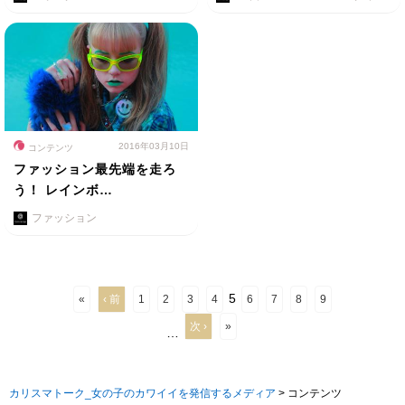
2016年03月10日
コンテンツ
ファッション最先端を走ろ
う！ レインボ…
ファッション
5
«
‹ 前
1
2
3
4
6
7
8
9
次 ›
»
…
カリスマトーク_女の子のカワイイを発信するメディア
>
コンテンツ