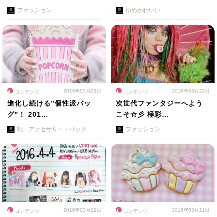
ファッション
ゆめかわいい
2016年03月23日
2016年03月22日
コンテンツ
コンテンツ
進化し続ける”個性派バッ
次世代ファンタジーへよう
グ”！ 201…
こそ☆彡 極彩…
靴・アクセサリー・バック
ファッション
2016年03月22日
2016年03月21日
コンテンツ
コンテンツ