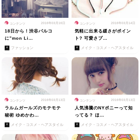
2016年03月16日
2016年03月14日
コンテンツ
コンテンツ
18日から！渋谷パルコ
気軽に出来る緩さがポイン
に”mon Li…
ト? 可愛さプ…
ファッション
メイク・コスメ・ヘアスタイル
2016年03月13日
2016年03月13日
コンテンツ
コンテンツ
ラルムガールズのモテモテ
人気沸騰のNYポニーって知
秘術 ゆめかわ…
ってる？ ほ…
メイク・コスメ・ヘアスタイル
メイク・コスメ・ヘアスタイル