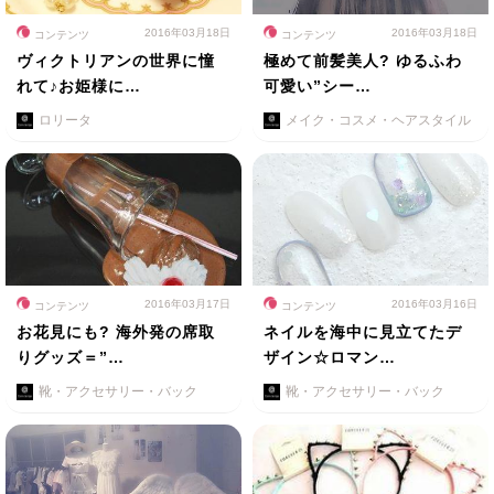
2016年03月18日
2016年03月18日
コンテンツ
コンテンツ
ヴィクトリアンの世界に憧
極めて前髪美人? ゆるふわ
れて♪お姫様に…
可愛い”シー…
ロリータ
メイク・コスメ・ヘアスタイル
2016年03月17日
2016年03月16日
コンテンツ
コンテンツ
お花見にも? 海外発の席取
ネイルを海中に見立てたデ
りグッズ＝”…
ザイン☆ロマン…
靴・アクセサリー・バック
靴・アクセサリー・バック