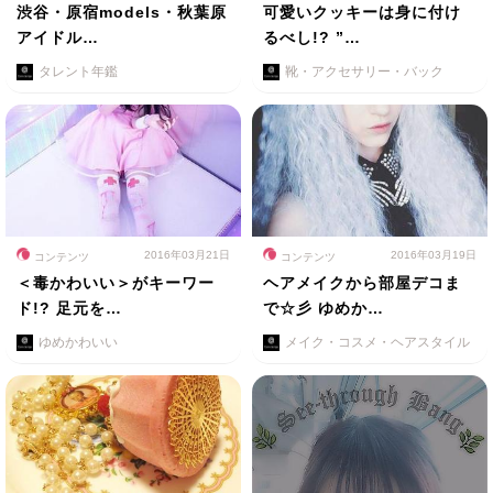
渋谷・原宿models・秋葉原
可愛いクッキーは身に付け
アイドル…
るべし!? ”…
タレント年鑑
靴・アクセサリー・バック
2016年03月21日
2016年03月19日
コンテンツ
コンテンツ
＜毒かわいい＞がキーワー
ヘアメイクから部屋デコま
ド!? 足元を…
で☆彡 ゆめか…
ゆめかわいい
メイク・コスメ・ヘアスタイル