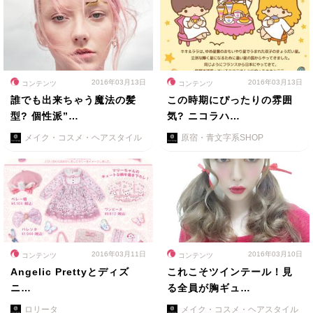
2016年03月13日
2016年03月13日
コンテンツ
コンテンツ
誰でも出来ちゃう魔法の髪
この時期にぴったりの雰囲
型? 個性派”…
気? ニコラハ…
メイク・コスメ・ヘアスタイル
原宿・青文字系SHOP
2016年03月11日
2016年03月10日
コンテンツ
コンテンツ
Angelic Prettyとディズ
これこそツインテール！見
ニ…
る全員が胸ギュ…
ロリータ
メイク・コスメ・ヘアスタイル