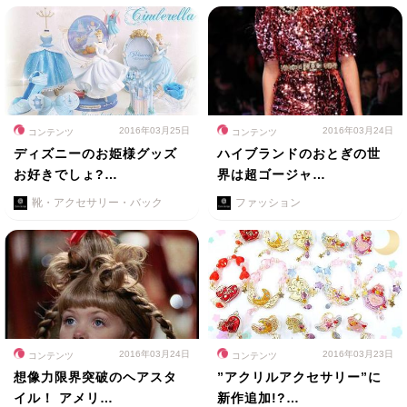
2016年03月25日
2016年03月24日
コンテンツ
コンテンツ
ディズニーのお姫様グッズ
ハイブランドのおとぎの世
お好きでしょ?…
界は超ゴージャ…
靴・アクセサリー・バック
ファッション
2016年03月24日
2016年03月23日
コンテンツ
コンテンツ
想像力限界突破のヘアスタ
”アクリルアクセサリー”に
イル！ アメリ…
新作追加!?…