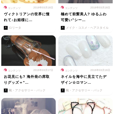
2016年03月18日
2016年03月18日
コンテンツ
コンテンツ
ヴィクトリアンの世界に憧
極めて前髪美人? ゆるふわ
れて♪お姫様に…
可愛い”シー…
ロリータ
メイク・コスメ・ヘアスタイル
2016年03月17日
2016年03月16日
コンテンツ
コンテンツ
お花見にも? 海外発の席取
ネイルを海中に見立てたデ
りグッズ＝”…
ザイン☆ロマン…
靴・アクセサリー・バック
靴・アクセサリー・バック