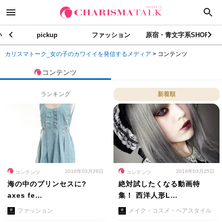
い
pickup
ファッション
原宿・青文字系SHOP
カリスマトーク_女の子のカワイイを発信するメディア
>
コンテンツ
コンテンツ
ランキング
新着順
2016年03月26日
2016年03月25日
コンテンツ
コンテンツ
海の中のプリンセスに?
絶対試したくなる動画特
axes fe…
集！ 西洋人形L…
ファッション
メイク・コスメ・ヘアスタイル