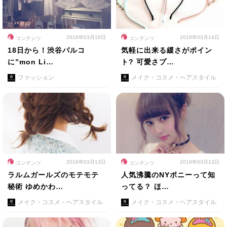
2016年03月16日
2016年03月14日
コンテンツ
コンテンツ
18日から！渋谷パルコ
気軽に出来る緩さがポイン
に”mon Li…
ト? 可愛さプ…
ファッション
メイク・コスメ・ヘアスタイル
2016年03月13日
2016年03月13日
コンテンツ
コンテンツ
ラルムガールズのモテモテ
人気沸騰のNYポニーって知
秘術 ゆめかわ…
ってる？ ほ…
メイク・コスメ・ヘアスタイル
メイク・コスメ・ヘアスタイル