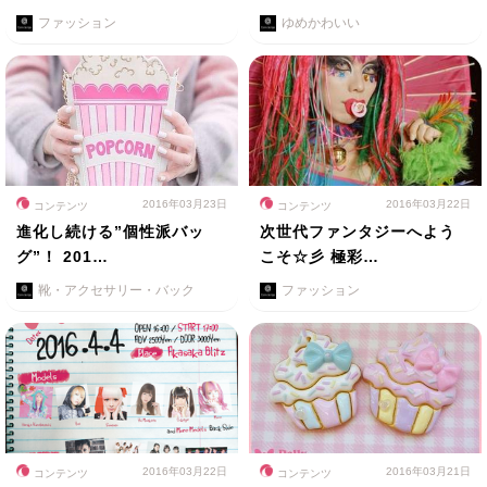
ファッション
ゆめかわいい
2016年03月23日
2016年03月22日
コンテンツ
コンテンツ
進化し続ける”個性派バッ
次世代ファンタジーへよう
グ”！ 201…
こそ☆彡 極彩…
靴・アクセサリー・バック
ファッション
2016年03月22日
2016年03月21日
コンテンツ
コンテンツ