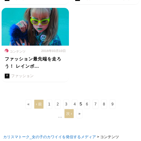
2016年03月10日
コンテンツ
ファッション最先端を走ろ
う！ レインボ…
ファッション
5
«
‹ 前
1
2
3
4
6
7
8
9
次 ›
»
…
カリスマトーク_女の子のカワイイを発信するメディア
>
コンテンツ