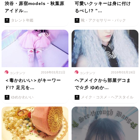
渋谷・原宿models・秋葉原
可愛いクッキーは身に付け
アイドル…
るべし!? ”…
タレント年鑑
靴・アクセサリー・バック
2016年03月21日
2016年03月19日
コンテンツ
コンテンツ
＜毒かわいい＞がキーワー
ヘアメイクから部屋デコま
ド!? 足元を…
で☆彡 ゆめか…
ゆめかわいい
メイク・コスメ・ヘアスタイル