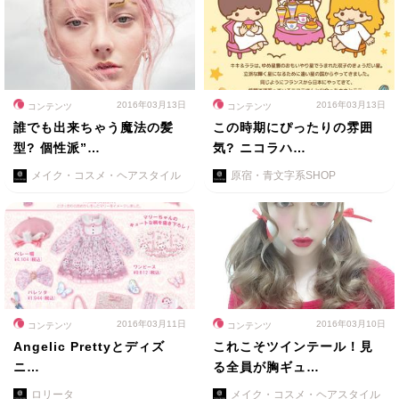
2016年03月13日
2016年03月13日
コンテンツ
コンテンツ
誰でも出来ちゃう魔法の髪
この時期にぴったりの雰囲
型? 個性派”…
気? ニコラハ…
メイク・コスメ・ヘアスタイル
原宿・青文字系SHOP
2016年03月11日
2016年03月10日
コンテンツ
コンテンツ
Angelic Prettyとディズ
これこそツインテール！見
ニ…
る全員が胸ギュ…
ロリータ
メイク・コスメ・ヘアスタイル