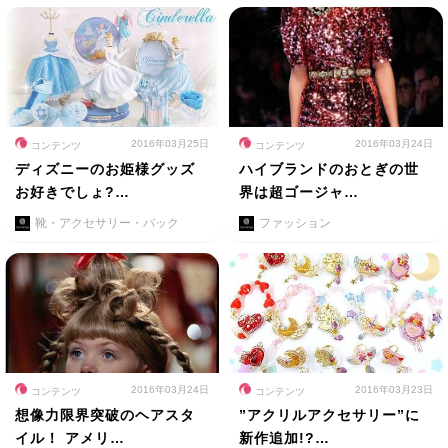
2016年03月25日
2016年03月24日
コンテンツ
コンテンツ
ディズニーのお姫様グッズ
ハイブランドのおとぎの世
お好きでしょ?…
界は超ゴージャ…
靴・アクセサリー・バック
ファッション
2016年03月24日
2016年03月23日
コンテンツ
コンテンツ
想像力限界突破のヘアスタ
”アクリルアクセサリー”に
イル！ アメリ…
新作追加!?…