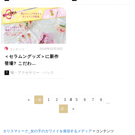
2016年03月28日
コンテンツ
＜セラムングッズ＞に新作
登場? こだわ…
靴・アクセサリー・バック
4
«
‹ 前
1
2
3
5
6
7
8
…
次 ›
»
カリスマトーク_女の子のカワイイを発信するメディア
>
コンテンツ