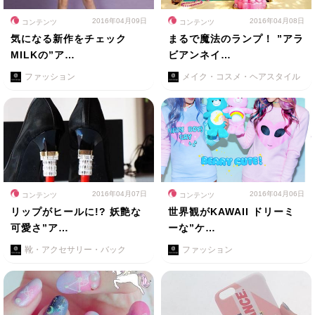
2016年04月09日
2016年04月08日
コンテンツ
コンテンツ
気になる新作をチェック
まるで魔法のランプ！ ”アラ
MILKの”ア…
ビアンネイ…
ファッション
メイク・コスメ・ヘアスタイル
2016年04月07日
2016年04月06日
コンテンツ
コンテンツ
リップがヒールに!? 妖艶な
世界観がKAWAII ドリーミ
可愛さ”ア…
ーな”ケ…
靴・アクセサリー・バック
ファッション