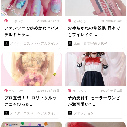
2016年04月05日
2016年04月04日
コンテンツ
コンテンツ
ファンシーでゆめかわ ”パス
お待ちかねの常設展 日本で
テルギャラ…
もブイレイク…
メイク・コスメ・ヘアスタイル
原宿・青文字系SHOP
2016年04月03日
2016年04月02日
コンテンツ
コンテンツ
プロ直伝！！ ロリィタルッ
予約受付中 セーラーワンピ
クにもぴった…
が激可愛い”…
メイク・コスメ・ヘアスタイル
ファッション