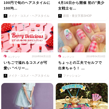
100円で旬のヘアスタイルに
4月16日から開催 初の”美少
100均…
女戦士セ…
メイク・コスメ・ヘアスタイル
原宿・青文字系SHOP
2016年04月11日
2016年04月10日
コンテンツ
コンテンツ
いちごで溢れるコスメが可
ちょっとの工夫でセルフで
愛い ”ベリー…
出来ちゃう！ …
メイク・コスメ・ヘアスタイル
ファッション