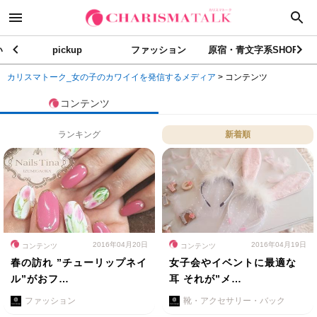
い
pickup
ファッション
原宿・青文字系SHOP
カリスマトーク_女の子のカワイイを発信するメディア
>
コンテンツ
コンテンツ
ランキング
新着順
2016年04月20日
2016年04月19日
コンテンツ
コンテンツ
春の訪れ ”チューリップネイ
女子会やイベントに最適な
ル”がおフ…
耳 それが”メ…
ファッション
靴・アクセサリー・バック