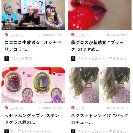
2016年04月02日
2016年04月01日
コンテンツ
コンテンツ
ニコニコ生放送☆ “オシャベ
黒グロスが新感覚 “ブラッ
リデコラ”…
ク”のツヤめ…
タレント年鑑
メイク・コスメ・ヘアスタイル
2016年03月31日
2016年03月30日
コンテンツ
コンテンツ
＜セラムングッズ＞ ステン
ネクストトレンド!? ”バック
ドグラス柄の…
カチュー…
靴・アクセサリー・バック
メイク・コスメ・ヘアスタイル