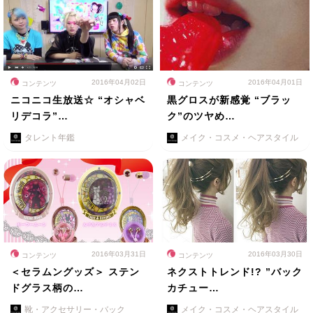
2016年04月02日
2016年04月01日
コンテンツ
コンテンツ
ニコニコ生放送☆ “オシャベ
黒グロスが新感覚 “ブラッ
リデコラ”…
ク”のツヤめ…
タレント年鑑
メイク・コスメ・ヘアスタイル
2016年03月31日
2016年03月30日
コンテンツ
コンテンツ
＜セラムングッズ＞ ステン
ネクストトレンド!? ”バック
ドグラス柄の…
カチュー…
靴・アクセサリー・バック
メイク・コスメ・ヘアスタイル