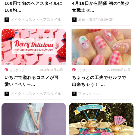
100円で旬のヘアスタイルに
4月16日から開催 初の”美少
100均…
女戦士セ…
メイク・コスメ・ヘアスタイル
原宿・青文字系SHOP
2016年04月11日
2016年04月10日
コンテンツ
コンテンツ
いちごで溢れるコスメが可
ちょっとの工夫でセルフで
愛い ”ベリー…
出来ちゃう！ …
メイク・コスメ・ヘアスタイル
ファッション