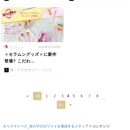
2016年03月28日
コンテンツ
＜セラムングッズ＞に新作
登場? こだわ…
靴・アクセサリー・バック
4
«
‹ 前
1
2
3
5
6
7
8
…
次 ›
»
カリスマトーク_女の子のカワイイを発信するメディア
>
コンテンツ