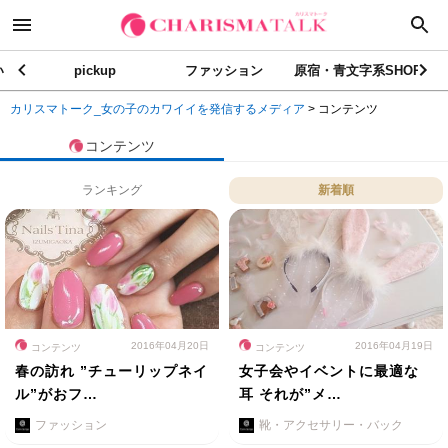
い
pickup
ファッション
原宿・青文字系SHOP
カリスマトーク_女の子のカワイイを発信するメディア
>
コンテンツ
コンテンツ
ランキング
新着順
2016年04月20日
2016年04月19日
コンテンツ
コンテンツ
春の訪れ ”チューリップネイ
女子会やイベントに最適な
ル”がおフ…
耳 それが”メ…
ファッション
靴・アクセサリー・バック