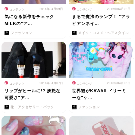
2016年04月09日
2016年04月08日
コンテンツ
コンテンツ
気になる新作をチェック
まるで魔法のランプ！ ”アラ
MILKの”ア…
ビアンネイ…
ファッション
メイク・コスメ・ヘアスタイル
2016年04月07日
2016年04月06日
コンテンツ
コンテンツ
リップがヒールに!? 妖艶な
世界観がKAWAII ドリーミ
可愛さ”ア…
ーな”ケ…
靴・アクセサリー・バック
ファッション