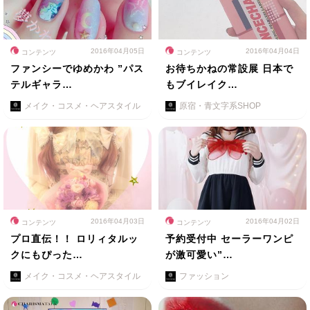
2016年04月05日
2016年04月04日
コンテンツ
コンテンツ
ファンシーでゆめかわ ”パス
お待ちかねの常設展 日本で
テルギャラ…
もブイレイク…
メイク・コスメ・ヘアスタイル
原宿・青文字系SHOP
2016年04月03日
2016年04月02日
コンテンツ
コンテンツ
プロ直伝！！ ロリィタルッ
予約受付中 セーラーワンピ
クにもぴった…
が激可愛い”…
メイク・コスメ・ヘアスタイル
ファッション