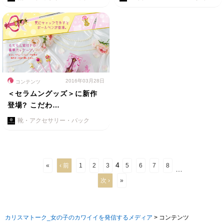
2016年03月28日
コンテンツ
＜セラムングッズ＞に新作
登場? こだわ…
靴・アクセサリー・バック
4
«
‹ 前
1
2
3
5
6
7
8
…
次 ›
»
カリスマトーク_女の子のカワイイを発信するメディア
>
コンテンツ