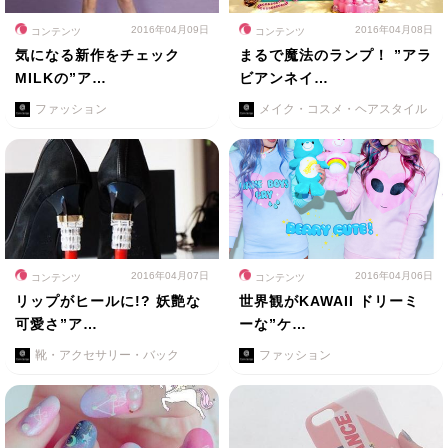
2016年04月09日
2016年04月08日
コンテンツ
コンテンツ
気になる新作をチェック
まるで魔法のランプ！ ”アラ
MILKの”ア…
ビアンネイ…
ファッション
メイク・コスメ・ヘアスタイル
2016年04月07日
2016年04月06日
コンテンツ
コンテンツ
リップがヒールに!? 妖艶な
世界観がKAWAII ドリーミ
可愛さ”ア…
ーな”ケ…
靴・アクセサリー・バック
ファッション