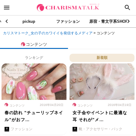
い
pickup
ファッション
原宿・青文字系SHOP
カリスマトーク_女の子のカワイイを発信するメディア
>
コンテンツ
コンテンツ
ランキング
新着順
2016年04月20日
2016年04月19日
コンテンツ
コンテンツ
春の訪れ ”チューリップネイ
女子会やイベントに最適な
ル”がおフ…
耳 それが”メ…
ファッション
靴・アクセサリー・バック