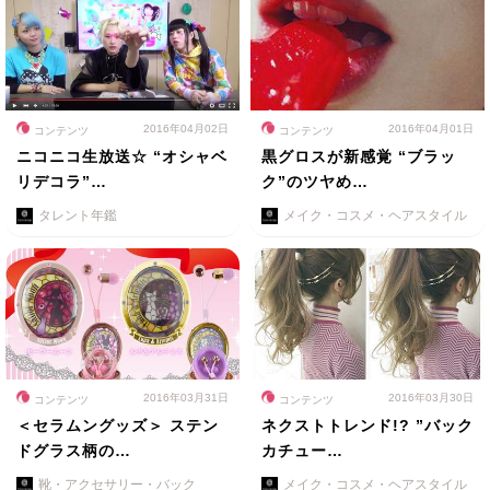
2016年04月02日
2016年04月01日
コンテンツ
コンテンツ
ニコニコ生放送☆ “オシャベ
黒グロスが新感覚 “ブラッ
リデコラ”…
ク”のツヤめ…
タレント年鑑
メイク・コスメ・ヘアスタイル
2016年03月31日
2016年03月30日
コンテンツ
コンテンツ
＜セラムングッズ＞ ステン
ネクストトレンド!? ”バック
ドグラス柄の…
カチュー…
靴・アクセサリー・バック
メイク・コスメ・ヘアスタイル