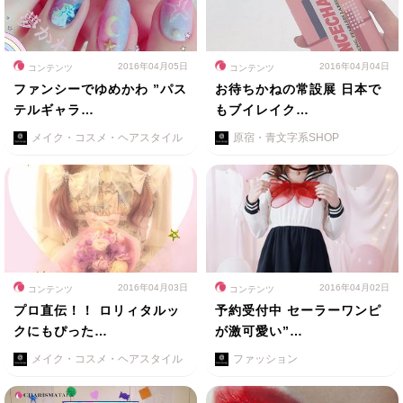
2016年04月05日
2016年04月04日
コンテンツ
コンテンツ
ファンシーでゆめかわ ”パス
お待ちかねの常設展 日本で
テルギャラ…
もブイレイク…
メイク・コスメ・ヘアスタイル
原宿・青文字系SHOP
2016年04月03日
2016年04月02日
コンテンツ
コンテンツ
プロ直伝！！ ロリィタルッ
予約受付中 セーラーワンピ
クにもぴった…
が激可愛い”…
メイク・コスメ・ヘアスタイル
ファッション