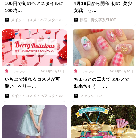
100円で旬のヘアスタイルに
4月16日から開催 初の”美少
100均…
女戦士セ…
メイク・コスメ・ヘアスタイル
原宿・青文字系SHOP
2016年04月11日
2016年04月10日
コンテンツ
コンテンツ
いちごで溢れるコスメが可
ちょっとの工夫でセルフで
愛い ”ベリー…
出来ちゃう！ …
メイク・コスメ・ヘアスタイル
ファッション