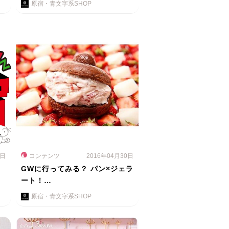
原宿・青文字系SHOP
1日
コンテンツ
2016年04月30日
ち
GWに行ってみる？ パン×ジェラ
ート！…
原宿・青文字系SHOP