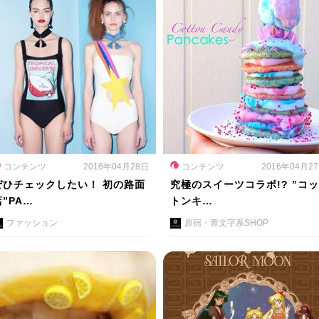
コンテンツ
2016年04月28日
コンテンツ
2016年04月2
ぜひチェックしたい！ 初の路面
究極のスイーツコラボ!? ”コッ
店”PA…
トンキ…
ファッション
原宿・青文字系SHOP