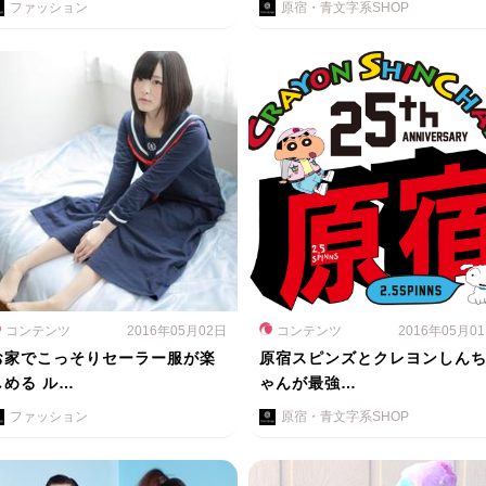
ファッション
原宿・青文字系SHOP
コンテンツ
2016年05月02日
コンテンツ
2016年05月0
お家でこっそりセーラー服が楽
原宿スピンズとクレヨンしん
しめる ル…
ゃんが最強…
ファッション
原宿・青文字系SHOP