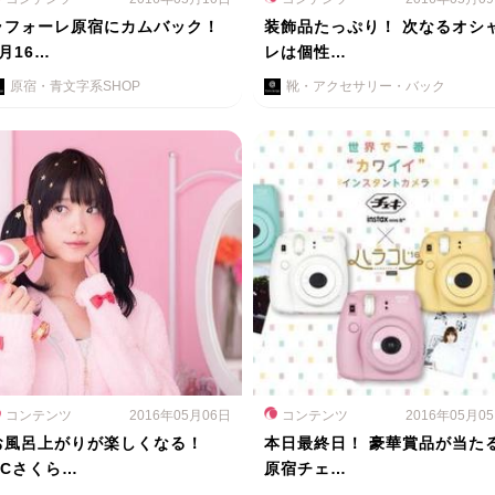
ラフォーレ原宿にカムバック！
装飾品たっぷり！ 次なるオシ
5月16…
レは個性…
原宿・青文字系SHOP
靴・アクセサリー・バック
コンテンツ
2016年05月06日
コンテンツ
2016年05月0
お風呂上がりが楽しくなる！
本日最終日！ 豪華賞品が当た
CCさくら…
原宿チェ…