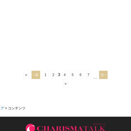
3
«
‹ 前
1
2
4
5
6
7
次 ›
…
»
ィア
>
コンテンツ