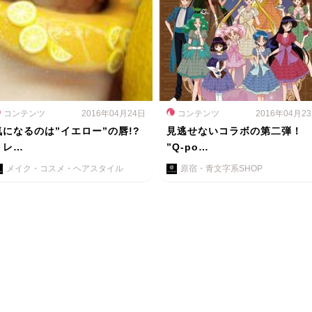
コンテンツ
2016年04月24日
コンテンツ
2016年04月2
気になるのは”イエロー”の唇!?
見逃せないコラボの第二弾！
トレ…
”Q-po…
メイク・コスメ・ヘアスタイル
原宿・青文字系SHOP